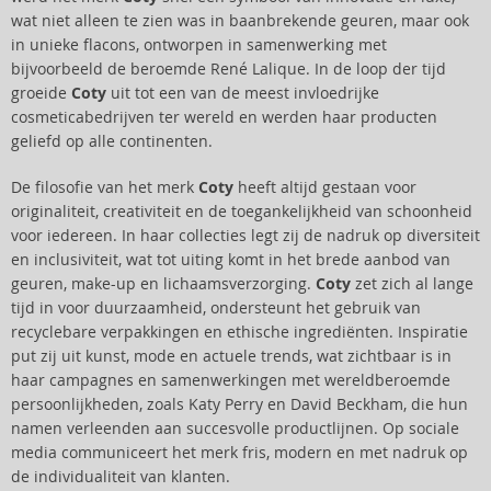
wat niet alleen te zien was in baanbrekende geuren, maar ook
in unieke flacons, ontworpen in samenwerking met
bijvoorbeeld de beroemde René Lalique. In de loop der tijd
groeide
Coty
uit tot een van de meest invloedrijke
cosmeticabedrijven ter wereld en werden haar producten
geliefd op alle continenten.
De filosofie van het merk
Coty
heeft altijd gestaan voor
originaliteit, creativiteit en de toegankelijkheid van schoonheid
voor iedereen. In haar collecties legt zij de nadruk op diversiteit
en inclusiviteit, wat tot uiting komt in het brede aanbod van
geuren, make-up en lichaamsverzorging.
Coty
zet zich al lange
tijd in voor duurzaamheid, ondersteunt het gebruik van
recyclebare verpakkingen en ethische ingrediënten. Inspiratie
put zij uit kunst, mode en actuele trends, wat zichtbaar is in
haar campagnes en samenwerkingen met wereldberoemde
persoonlijkheden, zoals Katy Perry en David Beckham, die hun
namen verleenden aan succesvolle productlijnen. Op sociale
media communiceert het merk fris, modern en met nadruk op
de individualiteit van klanten.