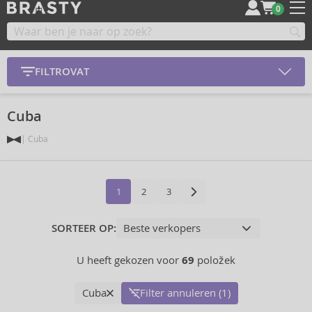
0
FILTROVAT
Cuba
Cuba
1
2
3
SORTEER OP:
U heeft gekozen voor
69
položek
Cuba
Filter annuleren (1)