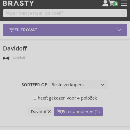
0
FILTROVAT
Davidoff
Davidoff
SORTEER OP:
U heeft gekozen voor
4
položek
Davidoff
Filter annuleren (1)