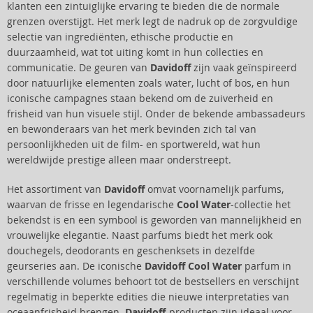
klanten een zintuiglijke ervaring te bieden die de normale
grenzen overstijgt. Het merk legt de nadruk op de zorgvuldige
selectie van ingrediënten, ethische productie en
duurzaamheid, wat tot uiting komt in hun collecties en
communicatie. De geuren van
Davidoff
zijn vaak geïnspireerd
door natuurlijke elementen zoals water, lucht of bos, en hun
iconische campagnes staan bekend om de zuiverheid en
frisheid van hun visuele stijl. Onder de bekende ambassadeurs
en bewonderaars van het merk bevinden zich tal van
persoonlijkheden uit de film- en sportwereld, wat hun
wereldwijde prestige alleen maar onderstreept.
Het assortiment van
Davidoff
omvat voornamelijk parfums,
waarvan de frisse en legendarische
Cool Water
-collectie het
bekendst is en een symbool is geworden van mannelijkheid en
vrouwelijke elegantie. Naast parfums biedt het merk ook
douchegels, deodorants en geschenksets in dezelfde
geurseries aan. De iconische
Davidoff Cool Water
parfum in
verschillende volumes behoort tot de bestsellers en verschijnt
regelmatig in beperkte edities die nieuwe interpretaties van
oceaanfrisheid brengen.
Davidoff
-producten zijn ideaal voor