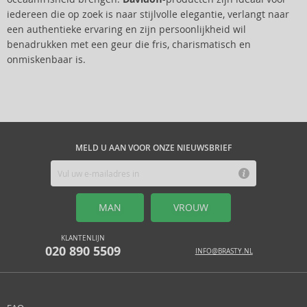
iedereen die op zoek is naar stijlvolle elegantie, verlangt naar
een authentieke ervaring en zijn persoonlijkheid wil
benadrukken met een geur die fris, charismatisch en
onmiskenbaar is.
MELD U AAN VOOR ONZE NIEUWSBRIEF
MAN
VROUW
KLANTENLIJN
020 890 5509
INFO@BRASTY.NL