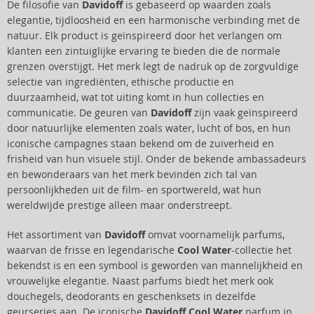
De filosofie van
Davidoff
is gebaseerd op waarden zoals
elegantie, tijdloosheid en een harmonische verbinding met de
natuur. Elk product is geïnspireerd door het verlangen om
klanten een zintuiglijke ervaring te bieden die de normale
grenzen overstijgt. Het merk legt de nadruk op de zorgvuldige
selectie van ingrediënten, ethische productie en
duurzaamheid, wat tot uiting komt in hun collecties en
communicatie. De geuren van
Davidoff
zijn vaak geïnspireerd
door natuurlijke elementen zoals water, lucht of bos, en hun
iconische campagnes staan bekend om de zuiverheid en
frisheid van hun visuele stijl. Onder de bekende ambassadeurs
en bewonderaars van het merk bevinden zich tal van
persoonlijkheden uit de film- en sportwereld, wat hun
wereldwijde prestige alleen maar onderstreept.
Het assortiment van
Davidoff
omvat voornamelijk parfums,
waarvan de frisse en legendarische
Cool Water
-collectie het
bekendst is en een symbool is geworden van mannelijkheid en
vrouwelijke elegantie. Naast parfums biedt het merk ook
douchegels, deodorants en geschenksets in dezelfde
geurseries aan. De iconische
Davidoff Cool Water
parfum in