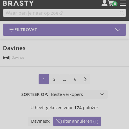
0
FILTROVAT
Davines
Davines
1
2
…
6
SORTEER OP:
U heeft gekozen voor
174
položek
Davines
Filter annuleren (1)