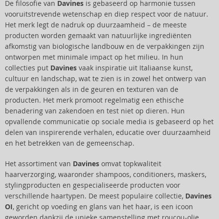
De filosofie van
Davines
is gebaseerd op harmonie tussen
vooruitstrevende wetenschap en diep respect voor de natuur.
Het merk legt de nadruk op duurzaamheid – de meeste
producten worden gemaakt van natuurlijke ingrediënten
afkomstig van biologische landbouw en de verpakkingen zijn
ontworpen met minimale impact op het milieu. In hun
collecties put
Davines
vaak inspiratie uit Italiaanse kunst,
cultuur en landschap, wat te zien is in zowel het ontwerp van
de verpakkingen als in de geuren en texturen van de
producten. Het merk promoot regelmatig een ethische
benadering van zakendoen en test niet op dieren. Hun
opvallende communicatie op sociale media is gebaseerd op het
delen van inspirerende verhalen, educatie over duurzaamheid
en het betrekken van de gemeenschap.
Het assortiment van
Davines
omvat topkwaliteit
haarverzorging, waaronder shampoos, conditioners, maskers,
stylingproducten en gespecialiseerde producten voor
verschillende haartypen. De meest populaire collectie,
Davines
OI
, gericht op voeding en glans van het haar, is een icoon
geworden dankzij de unieke samenstelling met roucou-olie.