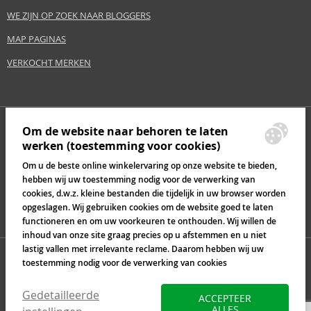
Effect
Markeren
WE ZIJN OP ZOEK NAAR BLOGGERS
Category
Ogen
MAP PAGINAS
VERKOCHT MERKEN
Veiligheidswaarschuwing:
Buiten het bereik van kinderen houden., Gebruik het product alleen op de
manier en voor het doel dat door de fabrikant is aangegeven.
Om de website naar behoren te laten
Fabrikant/importeur:
werken (toestemming voor cookies)
Dermacol, a.s.
www.dermacol.cz
Om u de beste online winkelervaring op onze website te bieden,
hebben wij uw toestemming nodig voor de verwerking van
EAN:
85958715
cookies, d.w.z. kleine bestanden die tijdelijk in uw browser worden
opgeslagen. Wij gebruiken cookies om de website goed te laten
functioneren en om uw voorkeuren te onthouden. Wij willen de
Verklarende woordenlijst
inhoud van onze site graag precies op u afstemmen en u niet
lastig vallen met irrelevante reclame. Daarom hebben wij uw
toestemming nodig voor de verwerking van cookies
Gedetailleerde
ACCEPTEER
ALLES