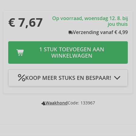
€ 7,67
Op voorraad, woensdag 12. 8. bij
jou thuis
Verzending vanaf € 4,99
1 STUK TOEVOEGEN AAN
WINKELWAGEN
KOOP MEER STUKS EN BESPAAR!
In winkelmandje 2Pcs
U bespaart € 0,46
-3 %
In winkelmandje 3Pcs
U bespaart € 0,92
-4 %
In winkelmandje 4Pcs
U bespaart € 1,53
-5 %
Waakhond
Code: 133967
In winkelmandje 5Pcs
U bespaart € 2,30
-6 %