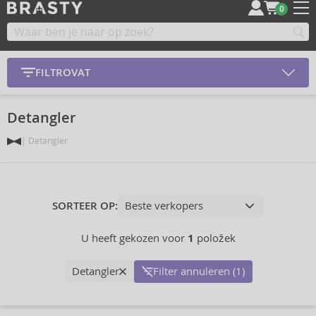
0
FILTROVAT
Detangler
Detangler
SORTEER OP:
U heeft gekozen voor
1
položek
Detangler
Filter annuleren (1)