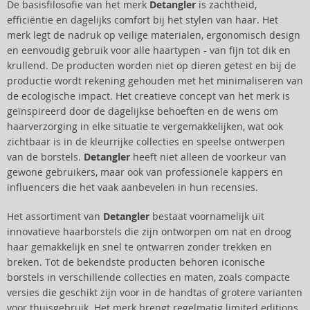
De basisfilosofie van het merk
Detangler
is zachtheid,
efficiëntie en dagelijks comfort bij het stylen van haar. Het
merk legt de nadruk op veilige materialen, ergonomisch design
en eenvoudig gebruik voor alle haartypen - van fijn tot dik en
krullend. De producten worden niet op dieren getest en bij de
productie wordt rekening gehouden met het minimaliseren van
de ecologische impact. Het creatieve concept van het merk is
geïnspireerd door de dagelijkse behoeften en de wens om
haarverzorging in elke situatie te vergemakkelijken, wat ook
zichtbaar is in de kleurrijke collecties en speelse ontwerpen
van de borstels.
Detangler
heeft niet alleen de voorkeur van
gewone gebruikers, maar ook van professionele kappers en
influencers die het vaak aanbevelen in hun recensies.
Het assortiment van
Detangler
bestaat voornamelijk uit
innovatieve haarborstels die zijn ontworpen om nat en droog
haar gemakkelijk en snel te ontwarren zonder trekken en
breken. Tot de bekendste producten behoren iconische
borstels in verschillende collecties en maten, zoals compacte
versies die geschikt zijn voor in de handtas of grotere varianten
voor thuisgebruik. Het merk brengt regelmatig limited editions