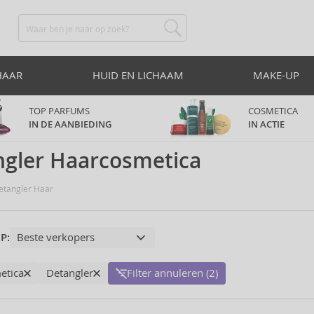
HAAR
HUID EN LICHAAM
MAKE-UP
TOP PARFUMS
COSMETICA
IN DE AANBIEDING
IN ACTIE
ngler Haarcosmetica
tangler Haar
P:
etica
Detangler
Filter annuleren (2)