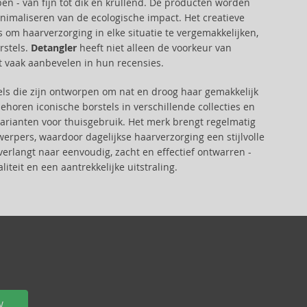
en - van fijn tot dik en krullend. De producten worden
nimaliseren van de ecologische impact. Het creatieve
 om haarverzorging in elke situatie te vergemakkelijken,
rstels.
Detangler
heeft niet alleen de voorkeur van
t vaak aanbevelen in hun recensies.
els die zijn ontworpen om nat en droog haar gemakkelijk
horen iconische borstels in verschillende collecties en
 varianten voor thuisgebruik. Het merk brengt regelmatig
erpers, waardoor dagelijkse haarverzorging een stijlvolle
langt naar eenvoudig, zacht en effectief ontwarren -
teit en een aantrekkelijke uitstraling.
W