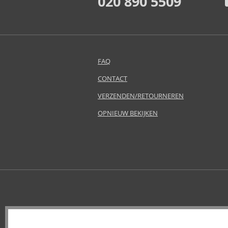
020 890 5509
Dermacol (15)
Detangler (1)
Selecteer een collectie
Dr. Hauschka (5)
Ducray (14)
FAQ
Echosline (55)
CONTACT
Eleven Australia (33)
Eucerin (5)
VERZENDEN/RETOURNEREN
Eveline (4)
OPNIEUW BEKIJKEN
Fanola (188)
Foamie (8)
Fudge Professional (36)
Furterer Professionnel (2)
GHD (6)
GK Hair (9)
Glynt (64)
Goldwell (321)
Graham Hill (7)