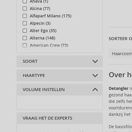
Ahava (1)
Alcina (77)
Alfaparf Milano (175)
Alpecin (3)
Alter Ego (35)
Alterna (148)
SORTEER O
American Crew (73)
Amethyste Professional (1)
Haarcosm
Amika (9)
SOORT
Apivita (29)
Over h
Apothecary87 (5)
HAARTYPE
borstel, haarkam (1)
Artègo (67)
Detangler
i
VOLUME INSTELLEN
ASP (2)
Alle haartypes (1)
gezond haar
Atopalm (1)
die zelfs h
Aveda (57)
voortdurend
Batiste (32)
dankzij he
VRAAG HET DE EXPERTS
Berani (6)
Bioderma (10)
De basisfil