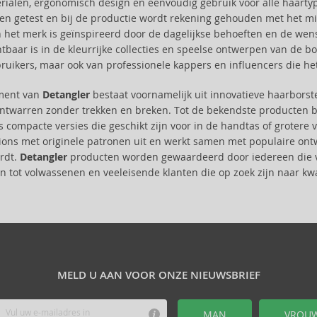
erialen, ergonomisch design en eenvoudig gebruik voor alle haartyp
ren getest en bij de productie wordt rekening gehouden met het mi
 het merk is geïnspireerd door de dagelijkse behoeften en de wens
htbaar is in de kleurrijke collecties en speelse ontwerpen van de bo
uikers, maar ook van professionele kappers en influencers die he
iment van
Detangler
bestaat voornamelijk uit innovatieve haarborst
ontwarren zonder trekken en breken. Tot de bekendste producten be
s compacte versies die geschikt zijn voor in de handtas of grotere
tions met originele patronen uit en werkt samen met populaire ontw
rdt.
Detangler
producten worden gewaardeerd door iedereen die ver
n tot volwassenen en veeleisende klanten die op zoek zijn naar kwali
MELD U AAN VOOR ONZE NIEUWSBRIEF
MAN
VROU