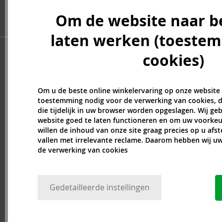
Head & Shoulders (5)
Om de website naar b
Heimish (2)
Herbaria (1)
laten werken (toeste
HH Simonsen (3)
cookies)
I.C.O.N. (5)
id HAIR (6)
Il Salone Milano (12)
Om u de beste online winkelervaring op onze website
Indola (45)
toestemming nodig voor de verwerking van cookies, d
Inebrya (31)
die tijdelijk in uw browser worden opgeslagen. Wij g
Insight (73)
website goed te laten functioneren en om uw voorkeu
willen de inhoud van onze site graag precies op u afs
InvisiBobble (57)
vallen met irrelevante reclame. Daarom hebben wij 
ISDIN (1)
de verwerking van cookies
John Masters Organics (22)
Johnson's (3)
Joico (1)
Gedetailleerde instellingen
Just For Men (6)
K18 (15)
Kallos (144)