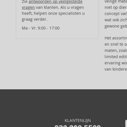
veilige mat
Zie
antwoorden op veelgestelde
BioSilk (35)
niet op die
vragen
van klanten. Als u vragen
Bumble And Bumble (87)
heeft, helpen onze specialisten u
concept van
Cantu (29)
graag verder.
wat ook zic
Carlo Oliveri (8)
gewone gebr
Ma - Vr: 9:00 - 17:00
Caudalie (1)
CHI (119)
Het assort
en snel te 
Christophe Robin (21)
maten, zoal
Clynol (1)
limited edi
Collistar (2)
ervaring wo
Color Wow (27)
van kindere
COSRX (3)
Creme of Nature (1)
Daeng Gi Meo Ri (2)
Dapper Dan (6)
Davines (166)
Dear Barber (10)
Denman (9)
KLANTENLIJN
Depot (33)