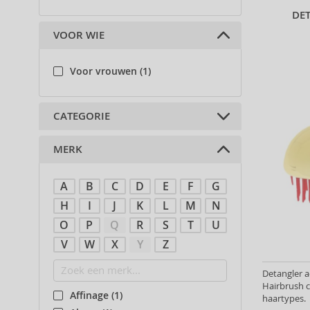
DE
VOOR WIE
Voor vrouwen (1)
CATEGORIE
MERK
Accessoires (1)
A
B
C
D
E
F
G
H
I
J
K
L
M
N
O
P
Q
R
S
T
U
V
W
X
Y
Z
Detangler a
Hairbrush c
Affinage (1)
haartypes.