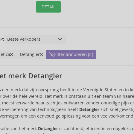
DETAIL
P:
etica
Detangler
Filter annuleren (2)
et merk Detangler
s een merk dat zijn oorsprong heeft in de Verenigde Staten en in k
 over de hele wereld. Het merk is ontstaan uit een team van haarex
et meest verwarde haar zachtjes ontwarren zonder onnodige pijn e
e verbetering van technologieën heeft
Detangler
zich snel gevesti
t vermogen om een eenvoudige oplossing voor een veelvoorkomend
osofie van het merk
Detangler
is zachtheid, efficiëntie en dagelijks