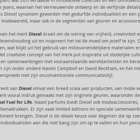
ijden, wat zich vertaalde in innovatieve collecties en een onmiskenb
e jeans, waarvan het vernieuwende ontwerp en de verfijnde details
is Diesel synoniem geworden met gedurfde individualiteit en een 
e modewereld, maar ook in de segmenten van geuren en accessoires
e van het merk
Diesel
draait om de viering van vrijheid, creativiteit 
levenshouding uit en inspireert het tot de moed om jezelf te zijn. 
n, wat blijkt uit het gebruik van milieuvriendelijkere materialen e
Het creatieve concept van het merk put inspiratie uit stedelijke cul
en samenwerkingen met vooraanstaande wereldartiesten en beroe
en zijn onder andere Naomi Campbell en David Beckham, en het merk
anspreekt met zijn onconventionele communicatiestijl.
iment van
Diesel
omvat een breed scala aan producten, van mode en
erk vooral indruk gemaakt met zijn originele geuren, waaronder de 
sel Fuel for Life
. Naast parfums biedt Diesel ook modeaccessoires, h
 benadrukken. Er zijn vaak limited editions en speciale samenwerki
rtiment brengen. Diesel is de ideale keuze voor degenen die op zoek
 individualisten aan die niet bang zijn om op te vallen en hun pers