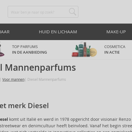
HAAR
HUID EN LICHAAM
MAKE-UP
TOP PARFUMS
COSMETICA
IN DE AANBIEDING
IN ACTIE
el Mannenparfums
Voor mannen
Diesel Mannenparfums
et merk Diesel
esel
komt uit Italië en werd in 1978 opgericht door visionair Ren
streetwear en denimcultuur heeft beïnvloed. Vanaf het begin stre