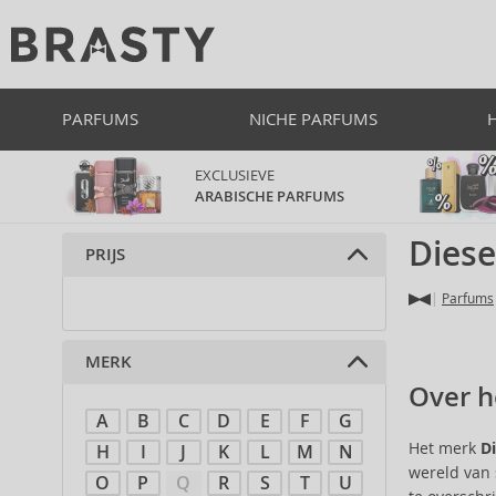
PARFUMS
NICHE PARFUMS
EXCLUSIEVE
ARABISCHE PARFUMS
Dies
PRIJS
Parfums
MERK
Over h
A
B
C
D
E
F
G
Het merk
Di
H
I
J
K
L
M
N
wereld van 
O
P
Q
R
S
T
U