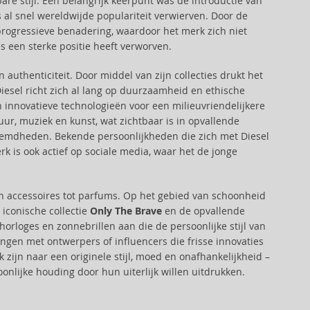
are stijl. Een belangrijk keerpunt was de introductie van
 al snel wereldwijde populariteit verwierven. Door de
progressieve benadering, waardoor het merk zich niet
 een sterke positie heeft verworven.
en authenticiteit. Door middel van zijn collecties drukt het
Diesel richt zich al lang op duurzaamheid en ethische
n innovatieve technologieën voor een milieuvriendelijkere
tuur, muziek en kunst, wat zichtbaar is in opvallende
mdheden. Bekende persoonlijkheden die zich met Diesel
 is ook actief op sociale media, waar het de jonge
 accessoires tot parfums. Op het gebied van schoonheid
iconische collectie
Only The Brave
en de opvallende
orloges en zonnebrillen aan die de persoonlijke stijl van
ngen met ontwerpers of influencers die frisse innovaties
 zijn naar een originele stijl, moed en onafhankelijkheid –
oonlijke houding door hun uiterlijk willen uitdrukken.