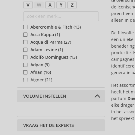
te overschr
V
W
X
Y
Z
de iconisch
jaren heen 
alleen in d
Abercrombie & Fitch (13)
De filosofi
Acca Kappa (1)
een unieke 
Acqua di Parma (27)
benaderinge
Adam Levine (1)
productie. 
Adolfo Dominguez (13)
campagnes 
Adyan (9)
identificer
Afnan (16)
generatie a
Aigner (21)
Het assort
Ajmal (21)
heeft het m
Al Haramain (21)
VOLUME INSTELLEN
parfum
Die
Al Wataniah (14)
elke drager
Alexandre.J (3)
in het asso
Alfred Sung (2)
het spreekt
VRAAG HET DE EXPERTS
Alyssa Ashley (3)
Amouage (23)