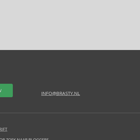
W
INFO@BRASTY.NL
RIFT
 OP ZOEK NAAR BLOGGERS