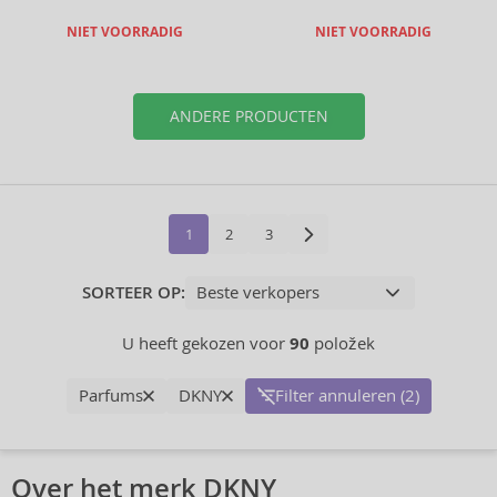
NIET VOORRADIG
NIET VOORRADIG
ANDERE PRODUCTEN
1
2
3
SORTEER OP:
U heeft gekozen voor
90
položek
Parfums
DKNY
Filter annuleren (2)
Over het merk DKNY