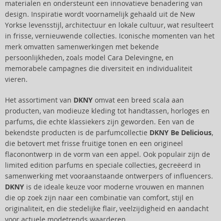
materialen en ondersteunt een innovatieve benadering van
design. Inspiratie wordt voornamelijk gehaald uit de New
Yorkse levensstijl, architectuur en lokale cultuur, wat resulteert
in frisse, vernieuwende collecties. Iconische momenten van het
merk omvatten samenwerkingen met bekende
persoonlijkheden, zoals model Cara Delevingne, en
memorabele campagnes die diversiteit en individualiteit
vieren.
Het assortiment van
DKNY
omvat een breed scala aan
producten, van modieuze kleding tot handtassen, horloges en
parfums, die echte klassiekers zijn geworden. Een van de
bekendste producten is de parfumcollectie
DKNY Be Delicious
,
die betovert met frisse fruitige tonen en een origineel
flaconontwerp in de vorm van een appel. Ook populair zijn de
limited edition parfums en speciale collecties, gecreëerd in
samenwerking met vooraanstaande ontwerpers of influencers.
DKNY
is de ideale keuze voor moderne vrouwen en mannen
die op zoek zijn naar een combinatie van comfort, stijl en
originaliteit, en die stedelijke flair, veelzijdigheid en aandacht
voor actuele modetrends waarderen.