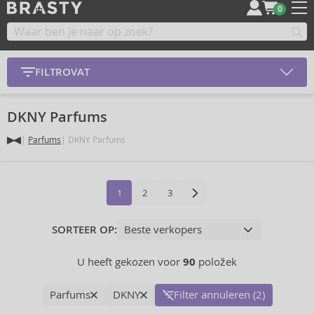
0
FILTROVAT
DKNY Parfums
Parfums
DKNY Parfums
1
2
3
SORTEER OP:
U heeft gekozen voor
90
položek
Parfums
DKNY
Filter annuleren (2)