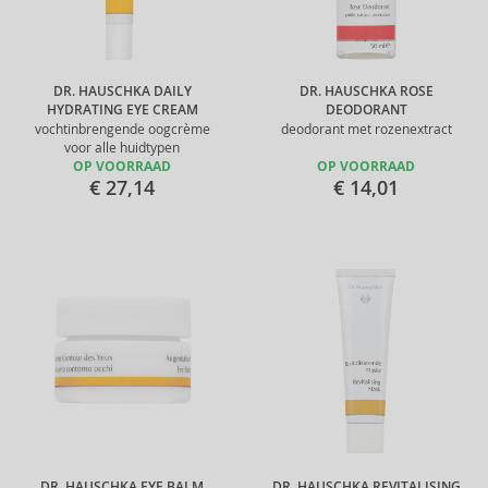
DR. HAUSCHKA DAILY
DR. HAUSCHKA ROSE
HYDRATING EYE CREAM
DEODORANT
vochtinbrengende oogcrème
deodorant met rozenextract
voor alle huidtypen
OP VOORRAAD
OP VOORRAAD
€ 27,14
€ 14,01
DR. HAUSCHKA EYE BALM
DR. HAUSCHKA REVITALISING