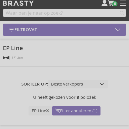
0
FILTROVAT
EP Line
EP Line
SORTEER OP:
U heeft gekozen voor
8
položek
EP Line
Filter annuleren (1)