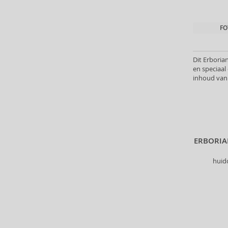
Antonio Puig (8)
Anua (29)
FO
Apivita (64)
Apothecary87 (5)
Aquolina (30)
Dit Erboria
en speciaa
Arabiyat Prestige (68)
inhoud van
Aramis (14)
Ard Al Zaafaran (21)
Ardell (52)
Ariana Grande (18)
Aristocrazy (4)
ERBORI
Armaf (283)
Armand Basi (19)
huid
Armani (Giorgio Armani) (21)
Artdeco (159)
Artègo (67)
Asdaaf (29)
ASP (2)