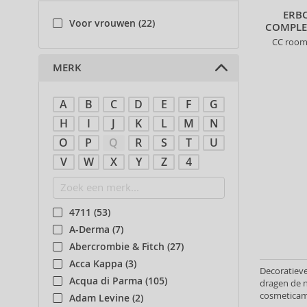
(20)
ERB
Decoratieve cosmetica (2)
Voor vrouwen (22)
COMPLE
CC room 
MERK
A
B
C
D
E
F
G
H
I
J
K
L
M
N
O
P
Q
R
S
T
U
V
W
X
Y
Z
4
4711 (53)
A-Derma (7)
Abercrombie & Fitch (27)
Acca Kappa (3)
Decoratieve
Acqua di Parma (105)
dragen de 
cosmeticam
Adam Levine (2)