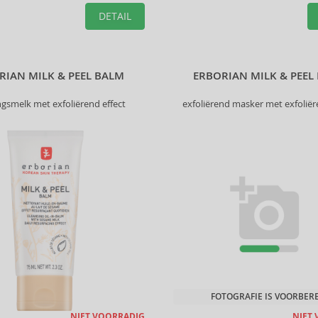
 perfecte look te creëren.
DETAIL
RIAN MILK & PEEL BALM
ERBORIAN MILK & PEEL
ngsmelk met exfoliërend effect
exfoliërend masker met exfoliër
FOTOGRAFIE IS VOORBER
NIET VOORRADIG
NIET