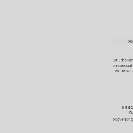
Atkinsons (32)
Atopalm (7)
Aveda (61)
Avène (32)
Avril Lavigne (9)
FO
Axe (4)
Axis-Y (13)
Azha (37)
Dit Erboria
Babor (20)
en speciaa
inhoud van 
Baby Boom (4)
Baldessarini (35)
Baldinini (1)
Balenciaga (3)
Balmain (7)
ERBO
Banana Republic (47)
R
Banbu (1)
oogverjong
Barulab (6)
Bath & Body Works (61)