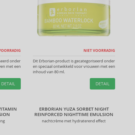
 VOORRADIG
NIET VOORRADIG
iseerd onder
Dit Erborian-product is gecategoriseerd onder
wen met een
en speciaal ontwikkeld voor vrouwen met een
inhoud van 80 ml.
DETAIL
DETAIL
VITAMIN
ERBORIAN YUZA SORBET NIGHT
SION
REINFORCED NIGHTTIME EMULSION
ing
nachtcrème met hydraterend effect