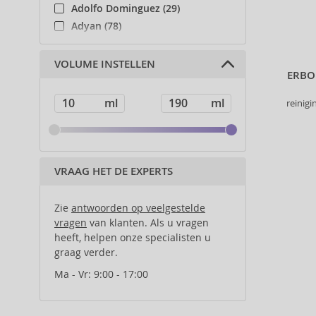
helpen u de
Adolfo Dominguez (29)
Adyan (78)
Affinage (1)
Afnan (83)
VOLUME INSTELLEN
ERBO
Agent Provocateur (13)
Ahava (49)
reinigi
Aigner (42)
Ajmal (87)
Al Haramain (178)
Al Wataniah (79)
VRAAG HET DE EXPERTS
Alberta Ferretti (1)
Alcina (156)
Zie
antwoorden op veelgestelde
Alexander McQueen (2)
vragen
van klanten. Als u vragen
heeft, helpen onze specialisten u
Alexandre.J (31)
graag verder.
Alfaparf Milano (175)
Alfred Sung (7)
Ma - Vr: 9:00 - 17:00
Alpecin (3)
Alter Ego (35)