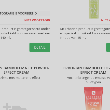
TOGRAFIE IS VOORBEREID
NIET VOORRADIG
NIET
n-product is gecategoriseerd onder
Dit Erborian-product is gecategor
l ontwikkeld voor vrouwen met een
en speciaal ontwikkeld voor vrou
 140 ml.
inhoud van 15 ml.
DETAIL
AN BAMBOO MATTE POWDER
ERBORIAN BAMBOO GLO
EFFECT CREAM
EFFECT CREAM
crème met matterend effect
vochtinbrengende emulsie vo
huidtypen