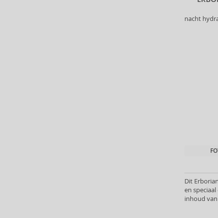
Biorepair (22)
nacht hydr
BioSilk (35)
Biotherm (90)
Biretix (1)
BlanX (14)
Blumarine (4)
Bob Mackie (2)
Bobbi Brown (29)
Body Tones (3)
BodyBoom (9)
Bond No. 9 (82)
Borotalco (11)
FO
Boucheron (37)
Bourjois (100)
Britney Spears (41)
Dit Erboria
en speciaa
Brut (1)
inhoud van 
Bugatti (4)
Bumble And Bumble (87)