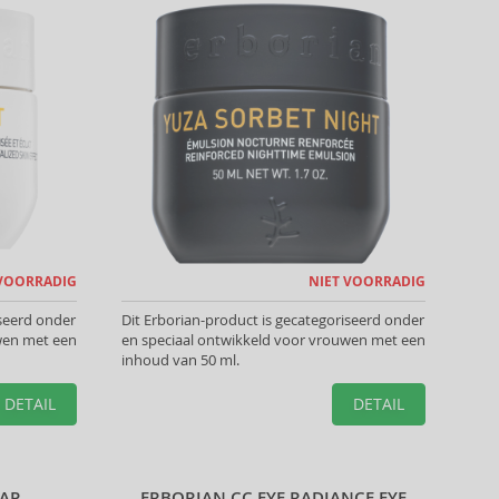
 VOORRADIG
NIET VOORRADIG
iseerd onder
Dit Erborian-product is gecategoriseerd onder
wen met een
en speciaal ontwikkeld voor vrouwen met een
inhoud van 50 ml.
DETAIL
DETAIL
OAP
ERBORIAN CC EYE RADIANCE EYE