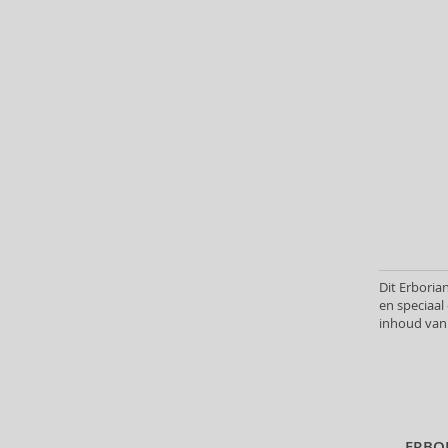
Batiste (32)
Beauty of Joseon (24)
Bebe (11)
Benefit (45)
Benetton (58)
Bentley (25)
Berani (14)
Beter (7)
Betsey Johnson (1)
Betty Boop (3)
Beverly Hills Polo Club (11)
Dit Erboria
Beyonce (21)
en speciaa
Bijan (3)
inhoud van 
Bill Blass (4)
Billie Eilish (5)
Bio-Oil (2)
Biodance (7)
Bioderma (158)
ERBO