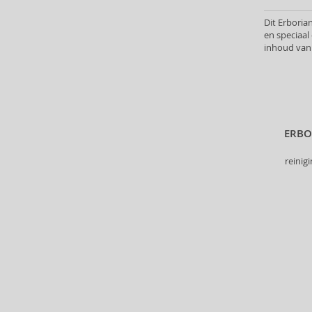
Alterna (148)
Dit Erboria
Alyssa Ashley (49)
en speciaa
American Crew (80)
inhoud van 
Amethyste Professional (1)
Amika (9)
Amouage (75)
Amouroud (1)
Anastasia Beverly Hills (35)
ERBO
Andy Warhol (2)
reinig
Anfar (61)
Anfas (1)
Angel Schlesser (35)
Animale (4)
Anna Sui (22)
Annayake (14)
Anne Möller (20)
Annick Goutal (49)
Antonio Banderas (69)