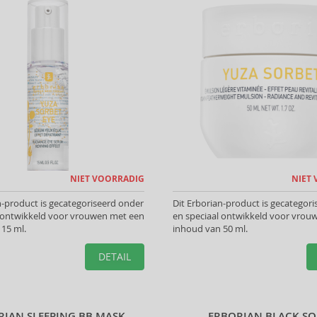
NIET VOORRADIG
NIET
n-product is gecategoriseerd onder
Dit Erborian-product is gecategor
l ontwikkeld voor vrouwen met een
en speciaal ontwikkeld voor vrou
15 ml.
inhoud van 50 ml.
DETAIL
RIAN SLEEPING BB MASK
ERBORIAN BLACK S