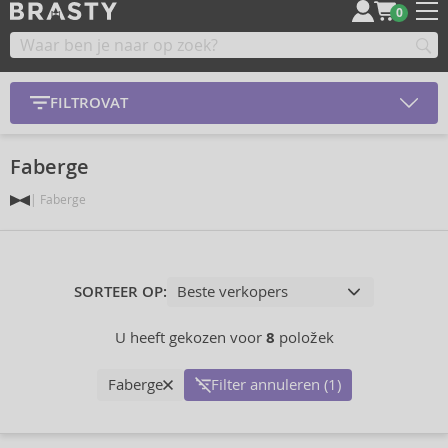
0
FILTROVAT
Faberge
Faberge
SORTEER OP:
U heeft gekozen voor
8
položek
Faberge
Filter annuleren (1)