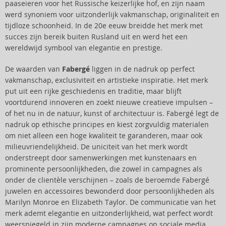
paaseieren voor het Russische keizerlijke hof, en zijn naam
werd synoniem voor uitzonderlijk vakmanschap, originaliteit en
tijdloze schoonheid. In de 20e eeuw breidde het merk met
succes zijn bereik buiten Rusland uit en werd het een
wereldwijd symbool van elegantie en prestige.
De waarden van
Fabergé
liggen in de nadruk op perfect
vakmanschap, exclusiviteit en artistieke inspiratie. Het merk
put uit een rijke geschiedenis en traditie, maar blijft
voortdurend innoveren en zoekt nieuwe creatieve impulsen –
of het nu in de natuur, kunst of architectuur is. Fabergé legt de
nadruk op ethische principes en kiest zorgvuldig materialen
om niet alleen een hoge kwaliteit te garanderen, maar ook
milieuvriendelijkheid. De uniciteit van het merk wordt
onderstreept door samenwerkingen met kunstenaars en
prominente persoonlijkheden, die zowel in campagnes als
onder de clientèle verschijnen – zoals de beroemde Fabergé
juwelen en accessoires bewonderd door persoonlijkheden als
Marilyn Monroe en Elizabeth Taylor. De communicatie van het
merk ademt elegantie en uitzonderlijkheid, wat perfect wordt
weerspiegeld in zijn moderne campagnes op sociale media.