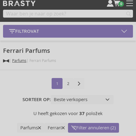
0
FILTROVAT
Ferrari Parfums
Parfums
Ferrari Parfums
1
2
SORTEER OP:
U heeft gekozen voor
37
položek
Parfums
Ferrari
Filter annuleren (2)