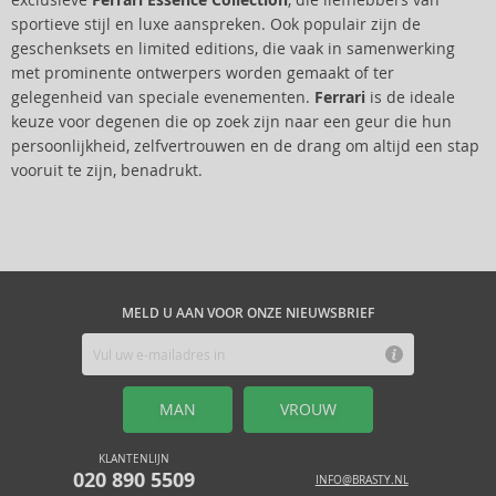
exclusieve
Ferrari Essence Collection
, die liefhebbers van
sportieve stijl en luxe aanspreken. Ook populair zijn de
geschenksets en limited editions, die vaak in samenwerking
met prominente ontwerpers worden gemaakt of ter
gelegenheid van speciale evenementen.
Ferrari
is de ideale
keuze voor degenen die op zoek zijn naar een geur die hun
persoonlijkheid, zelfvertrouwen en de drang om altijd een stap
vooruit te zijn, benadrukt.
MELD U AAN VOOR ONZE NIEUWSBRIEF
MAN
VROUW
KLANTENLIJN
020 890 5509
INFO@BRASTY.NL