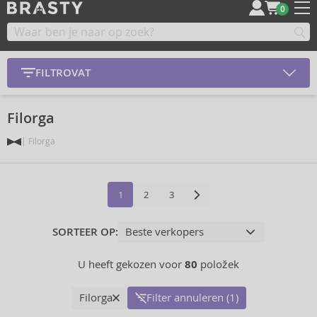
0
FILTROVAT
Filorga
Filorga
1
2
3
SORTEER OP:
U heeft gekozen voor
80
položek
Filorga
Filter annuleren (1)