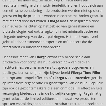
de huid. Het merk legt de nadruk op klinisch bewezen
resultaten, veiligheid en huidvriendelijkheid, en houdt zich aan
een ethische benadering – de producten worden niet op dieren
getest en bij de productie worden moderne methoden gebruikt
met respect voor het milieu.
Filorga
laat zich inspireren door
de nieuwste inzichten op het gebied van geneeskunde en
biotechnologie, wat ook terugkomt in het minimalistische en
elegante ontwerp van de verpakkingen. Het merk wordt veel
gebruikt door cosmetische experts en influencers die de
effectiviteit en innovaties waarderen.
Het assortiment van
Filorga
omvat een breed scala aan
producten voor complete huidverzorging – van dag- en
nachtcrèmes, serums, maskers tot speciale oogcrèmes en
peelings. Iconische lijnen zijn bijvoorbeeld
Filorga Time-Filler
met zijn anti-rimpel effecten of
Filorga NCEF-Intensive
, gericht
op intensieve regeneratie en gladstrijken van de huid. Populair
zijn ook de gezichtsmaskers die een onmiddellijk effect en luxe
verzorging bieden, zelfs in de huiselijke omgeving. Regelmatig
geïntroduceerde limited editions en innovatieve producten
spreken vooral degenen aan die zichtbare resultaten zoeken en