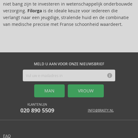
niet bang zijn te investeren in wetenschappelijk onderbouwde
verzorging.
Filorga
is de ideale keuze voor iedereen die
verlangt naar een jeugdige, stralende huid en de combinatie
van medische precisie met Franse schoonheid waardeert.
MELD U AAN VOOR ONZE NIEUWSBRIEF
MAN
VROUW
KLANTENLIJN
020 890 5509
INFO@BRASTY.NL
FAQ