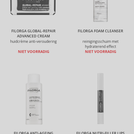
FILORGA GLOBAL-REPAIR
FILORGA FOAM CLEANSER
ADVANCED CREAM
huidcrème anti-veroudering
reinigingsschuim met
hydraterend effect
NIET VOORRADIG
NIET VOORRADIG
FILORGA ANTI-AGEING
FILORGA NUTRI-FILLER LIPS