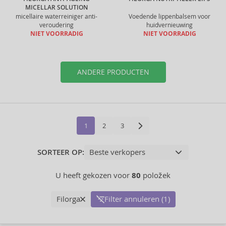
MICELLAR SOLUTION
micellaire waterreiniger anti-
Voedende lippenbalsem voor
veroudering
huidvernieuwing
NIET VOORRADIG
NIET VOORRADIG
ANDERE PRODUCTEN
1
2
3
SORTEER OP:
U heeft gekozen voor
80
položek
Filorga
Filter annuleren (1)