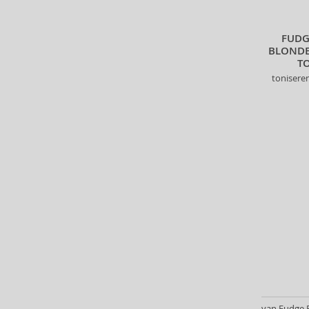
Bioderma (158)
Biorepair (22)
FUDG
BioSilk (35)
BLONDE
T
Biotherm (90)
tonisere
Biretix (1)
BlanX (14)
Blumarine (4)
Bob Mackie (2)
Bobbi Brown (29)
Body Tones (3)
BodyBoom (9)
Bond No. 9 (82)
Borotalco (11)
Boucheron (37)
Bourjois (100)
Britney Spears (41)
Brut (1)
Bugatti (4)
van Fudge P