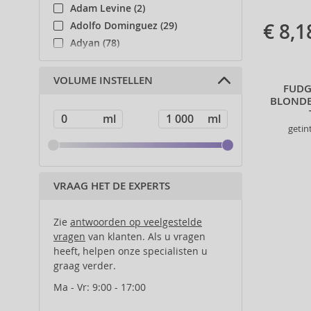
Adam Levine (2)
€ 8,1
Adolfo Dominguez (29)
Adyan (78)
Affinage (1)
Afnan (83)
VOLUME INSTELLEN
FUDG
Agent Provocateur (13)
BLONDE
Ahava (49)
getin
Aigner (41)
Ajmal (87)
Al Haramain (178)
Al Wataniah (79)
VRAAG HET DE EXPERTS
Alberta Ferretti (1)
Alcina (156)
Zie
antwoorden op veelgestelde
Alexander McQueen (2)
vragen
van klanten. Als u vragen
heeft, helpen onze specialisten u
Alexandre.J (31)
graag verder.
Alfaparf Milano (175)
Alfred Sung (7)
Ma - Vr: 9:00 - 17:00
Alpecin (3)