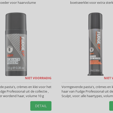
oeder voor haarvolume
boetseerklei voor extra sterk
NIET VOORRADIG
NIET
 pasta's, crèmes en klei voor het
Vormgevende pasta's, crèmes en k
ge Professional uit de collectie ,
haar van Fudge Professional uit de 
er wordend haar, volume 10 g
Sculpt, voor: alle haartypes, volu
DETAIL