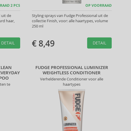
RAAD 2 PCS
OP VOORRAAD
uit de
Styling sprays van Fudge Professional uit de
urd haar,
collectie Finish, voor: alle haartypes, volume
250 ml
€ 8,49
DETAIL
DETAIL
CLEAN
FUDGE PROFESSIONAL LUMINIZER
EVERYDAY
WEIGHTLESS CONDITIONER
MPOO
Verhelderende Conditioner voor alle
ten te
haartypes