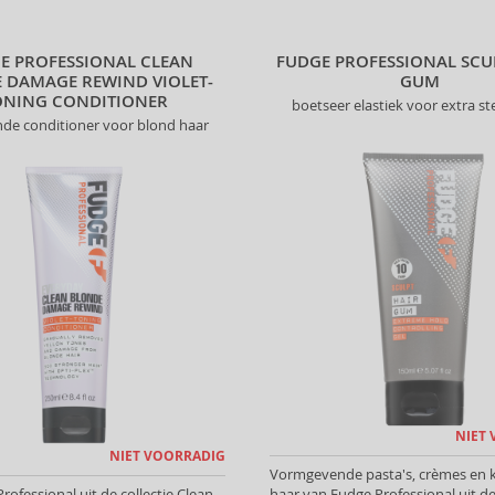
E PROFESSIONAL CLEAN
FUDGE PROFESSIONAL SCU
 DAMAGE REWIND VIOLET-
GUM
ONING CONDITIONER
boetseer elastiek voor extra st
nde conditioner voor blond haar
NIET
NIET VOORRADIG
Vormgevende pasta's, crèmes en k
rofessional uit de collectie Clean
haar van Fudge Professional uit de 