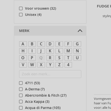
FUDGE 
Voor vrouwen (32)
Unisex (4)
styli
MERK
A
B
C
D
E
F
G
H
I
J
K
L
M
N
O
P
Q
R
S
T
U
V
W
X
Y
Z
4
4711 (53)
A-Derma (7)
Abercrombie & Fitch (27)
Vormgevende
Acca Kappa (3)
haar van Fud
voor: alle 
Acqua di Parma (105)