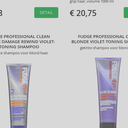
grijs haar, volume 1000 ml
8
€ 20,75
DETAIL
E PROFESSIONAL CLEAN
FUDGE PROFESSIONAL 
 DAMAGE REWIND VIOLET-
BLONDE VIOLET-TONING 
TONING SHAMPOO
getinte shampoo voor blon
te shampoo voor blond haar