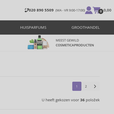
020 890 5509
€ 0,00
(MA - VR 9:00-17:00)
0
HUISPARFUMS
GROOTHANDEL
MEEST GEWILD
COSMETICAPRODUCTEN
1
2
U heeft gekozen voor
36
položek