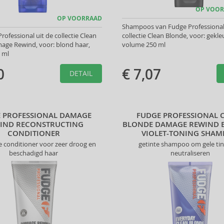
OP VOOR
OP VOORRAAD
Shampoos van Fudge Professional 
rofessional uit de collectie Clean
collectie Clean Blonde, voor: gekle
age Rewind, voor: blond haar,
volume 250 ml
 ml
0
€ 7,07
DETAIL
 PROFESSIONAL DAMAGE
FUDGE PROFESSIONAL 
IND RECONSTRUCTING
BLONDE DAMAGE REWIND 
CONDITIONER
VIOLET-TONING SHA
 conditioner voor zeer droog en
getinte shampoo om gele tin
beschadigd haar
neutraliseren