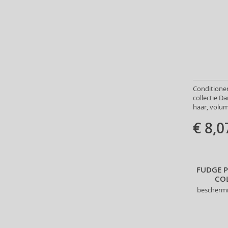
Antonio Banderas (69)
Antonio Puig (8)
Anua (29)
Apivita (64)
Apothecary87 (5)
Aquolina (30)
Arabiyat Prestige (68)
Conditioner
Aramis (14)
collectie D
haar, volu
Ard Al Zaafaran (21)
Ardell (52)
€ 8,0
Ariana Grande (18)
Aristocrazy (4)
Armaf (283)
FUDGE 
Armand Basi (19)
CO
Armani (Giorgio Armani) (21)
bescherm
Artdeco (159)
Artègo (67)
Asdaaf (29)