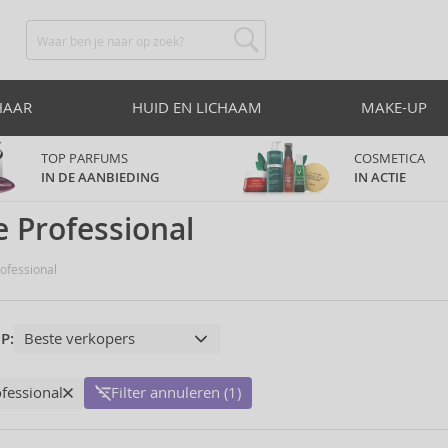
HAAR
HUID EN LICHAAM
MAKE-UP
TOP PARFUMS
COSMETICA
IN DE AANBIEDING
IN ACTIE
 Professional
ofessional
P:
fessional
Filter annuleren (1)