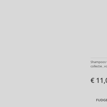
ASP (2)
Atkinsons (31)
Atopalm (7)
Aveda (61)
Avène (32)
Avril Lavigne (9)
Axe (4)
Axis-Y (13)
Azha (37)
Babor (20)
Shampoos v
Baby Boom (4)
collectie ,
Baldessarini (35)
Baldinini (1)
€ 11,
Balenciaga (3)
Balmain (7)
Banana Republic (47)
FUDGE
Banbu (1)
Barulab (6)