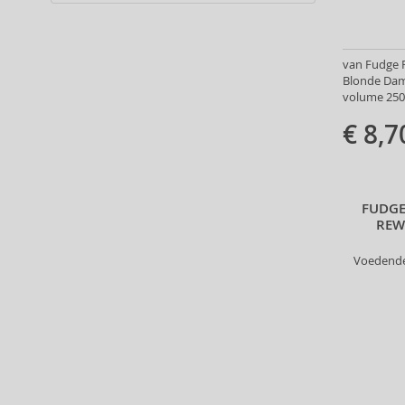
Alter Ego (35)
Alterna (148)
Alyssa Ashley (49)
van Fudge P
American Crew (80)
Blonde Dam
volume 250
Amethyste Professional (1)
Amika (9)
€ 8,7
Amouage (75)
Amouroud (1)
Anastasia Beverly Hills (35)
FUDGE
Andy Warhol (2)
REW
Anfar (61)
Voedende
Anfas (1)
Angel Schlesser (35)
Animale (4)
Anna Sui (22)
Annayake (14)
Anne Möller (20)
Annick Goutal (49)