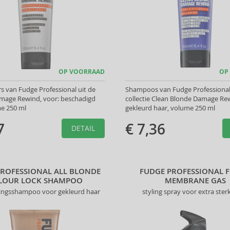
OP VOORRAAD
OP
s van Fudge Professional uit de
Shampoos van Fudge Professional 
amage Rewind, voor: beschadigd
collectie Clean Blonde Damage Rew
me 250 ml
gekleurd haar, volume 250 ml
7
€ 7,36
DETAIL
PROFESSIONAL ALL BLONDE
FUDGE PROFESSIONAL F
LOUR LOCK SHAMPOO
MEMBRANE GAS
ingsshampoo voor gekleurd haar
styling spray voor extra ster