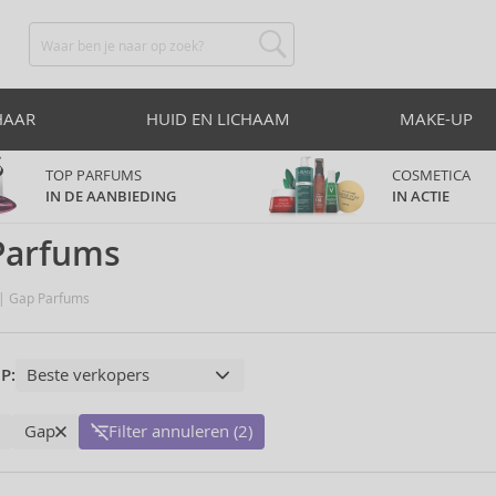
HAAR
HUID EN LICHAAM
MAKE-UP
TOP PARFUMS
COSMETICA
IN DE AANBIEDING
IN ACTIE
Parfums
Gap Parfums
P:
Gap
Filter annuleren (2)