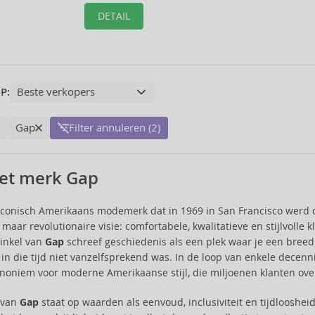
DETAIL
P:
Gap
Filter annuleren (2)
et merk Gap
iconisch Amerikaans modemerk dat in 1969 in San Francisco werd 
aar revolutionaire visie: comfortabele, kwalitatieve en stijlvolle k
inkel van
Gap
schreef geschiedenis als een plek waar je een breed 
 in die tijd niet vanzelfsprekend was. In de loop van enkele decen
noniem voor moderne Amerikaanse stijl, die miljoenen klanten ove
e van
Gap
staat op waarden als eenvoud, inclusiviteit en tijdlooshei