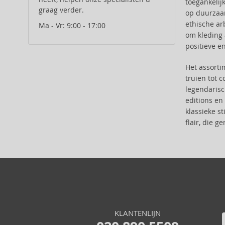
toegankelijk
Anfar (61)
graag verder.
op duurzaam
Anfas (1)
ethische ar
Ma - Vr: 9:00 - 17:00
Angel Schlesser (35)
om kleding 
Animale (4)
positieve e
Anna Sui (22)
Annayake (14)
Het assort
truien tot 
Annick Goutal (49)
legendaris
Antonio Banderas (69)
editions en
Antonio Puig (8)
klassieke st
Aquolina (30)
flair, die 
Arabiyat Prestige (68)
Aramis (14)
Ard Al Zaafaran (21)
Ariana Grande (18)
Aristocrazy (4)
Armaf (286)
Armand Basi (19)
KLANTENLIJN
Asdaaf (30)