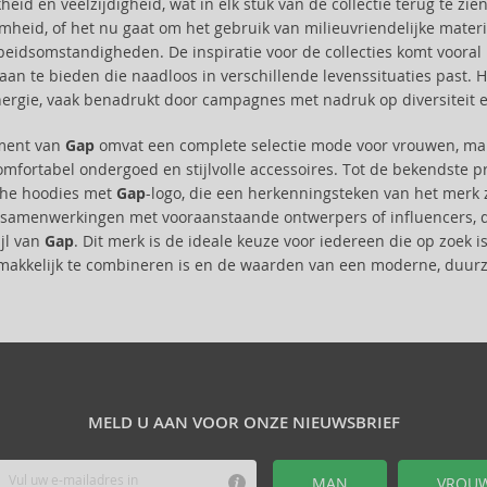
heid en veelzijdigheid, wat in elk stuk van de collectie terug te zie
heid, of het nu gaat om het gebruik van milieuvriendelijke mater
beidsomstandigheden. De inspiratie voor de collecties komt vooral u
aan te bieden die naadloos in verschillende levenssituaties past.
nergie, vaak benadrukt door campagnes met nadruk op diversiteit en
iment van
Gap
omvat een complete selectie mode voor vrouwen, mann
comfortabel ondergoed en stijlvolle accessoires. Tot de bekendste
che hoodies met
Gap
-logo, die een herkenningsteken van het merk 
 samenwerkingen met vooraanstaande ontwerpers of influencers, di
ijl van
Gap
. Dit merk is de ideale keuze voor iedereen die op zoe
gemakkelijk te combineren is en de waarden van een moderne, duu
MELD U AAN VOOR ONZE NIEUWSBRIEF
MAN
VROU