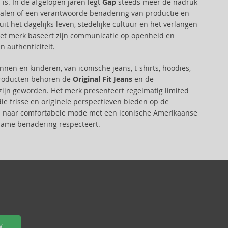
n is. In de afgelopen jaren legt
Gap
steeds meer de nadruk
ialen of een verantwoorde benadering van productie en
it het dagelijks leven, stedelijke cultuur en het verlangen
 Het merk baseert zijn communicatie op openheid en
 authenticiteit.
en en kinderen, van iconische jeans, t-shirts, hoodies,
 producten behoren de
Original Fit Jeans
en de
zijn geworden. Het merk presenteert regelmatig limited
e frisse en originele perspectieven bieden op de
k is naar comfortabele mode met een iconische Amerikaanse
rzame benadering respecteert.
W