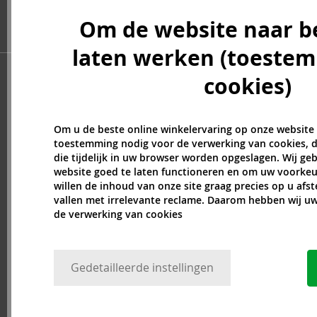
Billie Eilish (5)
Om de website naar b
Blumarine (4)
Bob Mackie (2)
laten werken (toeste
Bond No. 9 (84)
Boucheron (37)
cookies)
Bourjois (1)
Britney Spears (41)
Om u de beste online winkelervaring op onze website
Brut (1)
toestemming nodig voor de verwerking van cookies, d
Bugatti (4)
die tijdelijk in uw browser worden opgeslagen. Wij g
Byblos (10)
website goed te laten functioneren en om uw voorkeu
Cadillac (3)
willen de inhoud van onze site graag precies op u afs
vallen met irrelevante reclame. Daarom hebben wij 
Caesars (1)
de verwerking van cookies
Calvin Klein (7)
Camara (33)
Caramelo (1)
Gedetailleerde instellingen
Carner Barcelona (1)
Caron (15)
Carrera (9)