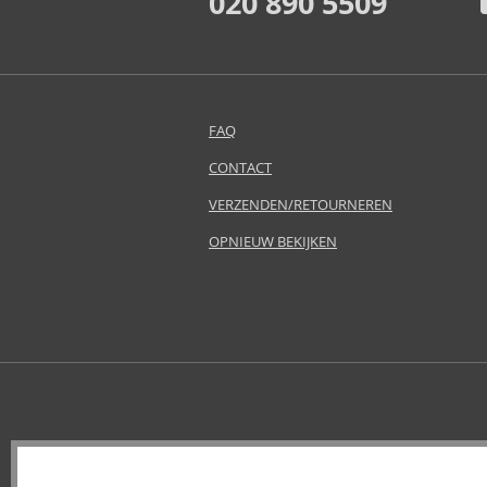
020 890 5509
Atkinsons (32)
Avril Lavigne (9)
Azha (37)
Baldessarini (35)
Baldinini (1)
FAQ
Balenciaga (3)
CONTACT
Balmain (7)
Banana Republic (47)
VERZENDEN/RETOURNEREN
Bath & Body Works (61)
OPNIEUW BEKIJKEN
Bebe (11)
Benetton (58)
Bentley (25)
Betsey Johnson (1)
Betty Boop (3)
Beverly Hills Polo Club (11)
Beyonce (21)
Bijan (3)
Bill Blass (4)