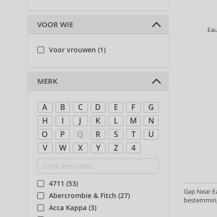
VOOR WIE
Eau
Voor vrouwen (1)
MERK
A
B
C
D
E
F
G
H
I
J
K
L
M
N
O
P
Q
R
S
T
U
V
W
X
Y
Z
4
4711 (53)
Gap Near Ea
Abercrombie & Fitch (27)
bestemming
Acca Kappa (3)