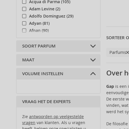
Acqua di Parma (105)
Adam Levine (2)
Adolfo Dominguez (29)
Adyan (81)
Afnan (90)
SORTEER O
Agent Provocateur (13)
Aigner (42)
SOORT PARFUM
Parfums
Ajmal (87)
Al Haramain (182)
MAAT
Eau de Toilette (1)
Al Wataniah (82)
Over h
VOLUME INSTELLEN
Alberta Ferretti (1)
100 ml (1)
Alexander McQueen (2)
Gap
is een 
Alexandre.J (31)
eenvoudige m
Alfred Sung (7)
De eerste w
VRAAG HET DE EXPERTS
Alyssa Ashley (50)
vinden, wat
Amouage (75)
werd het sy
Zie
antwoorden op veelgestelde
Amouroud (1)
vragen
van klanten. Als u vragen
De filosofi
Andy Warhol (2)
heeft, helpen onze specialisten u