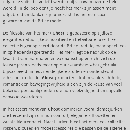
originele snits die geliefd werden bij vrouwen over de hele
wereld. In de loop der tijd heeft het merk zijn assortiment
uitgebreid en dankzij zijn unieke stijl is het een icoon
geworden van de Britse mode.
De filosofie van het merk
Ghost
is gebaseerd op tijdloze
elegantie, natuurlijke schoonheid en betaalbare luxe. Elke
collectie is geïnspireerd door de Britse traditie, maar speelt ook
in op hedendaagse trends. Het merk legt de nadruk op de
kwaliteit van materialen en vakmanschap en richt zich de
laatste jaren steeds meer op duurzaamheid – het gebruikt
bijvoorbeeld milieuvriendelijkere stoffen en ondersteunt
ethische productie.
Ghost
-producten stralen vaak zachtheid,
romantiek en bewegingsvrijheid uit en zijn de keuze van veel
bekende persoonlijkheden die hun veelzijdigheid en stijlvolle
eenvoud waarderen.
In het assortiment van
Ghost
domineren vooral damesjurken
die beroemd zijn om hun comfort, elegante silhouetten en
zachte kleurenpalet. Naast jurken biedt het merk ook collecties
rokken, blouses en modeaccessoires die passen bij de algehele