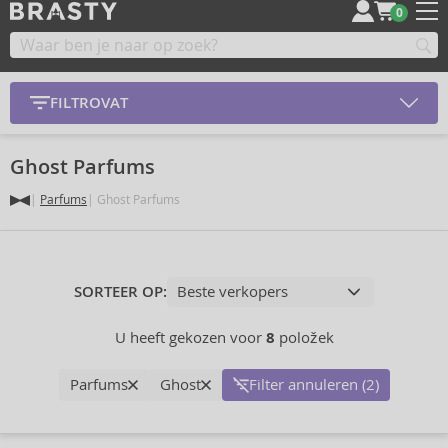
0
FILTROVAT
Ghost Parfums
Parfums
Ghost Parfums
SORTEER OP:
U heeft gekozen voor
8
položek
Parfums
Ghost
Filter annuleren (2)