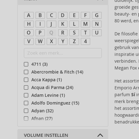
duidelijk: 
groeide ges
beauty- en 
A
B
C
D
E
F
G
80 werd, en
H
I
J
K
L
M
N
O
P
Q
R
S
T
U
De filosofi
weerspiegel
V
W
X
Y
Z
4
gebruik van
inspiratie u
verbinden.
4711 (3)
Megan Fox e
Abercrombie & Fitch (14)
Acca Kappa (1)
Het assort
Acqua di Parma (24)
Emporio Arm
parfum
Sí
i
Adam Levine (1)
merk brengt
Adolfo Dominguez (15)
het assorti
Adyan (32)
hoogwaardig
Afnan (27)
benadrukken
Agent Provocateur (13)
Aigner (18)
VOLUME INSTELLEN