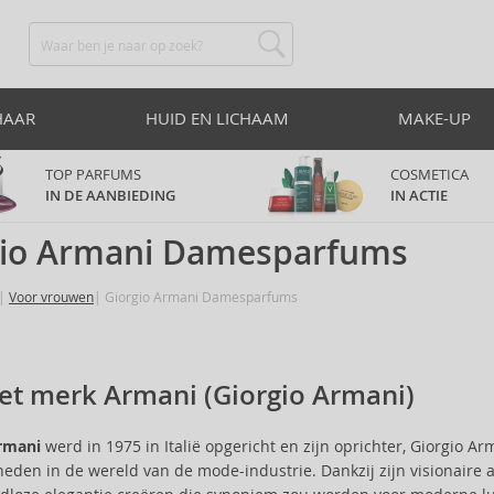
HAAR
HUID EN LICHAAM
MAKE-UP
TOP PARFUMS
COSMETICA
IN DE AANBIEDING
IN ACTIE
gio Armani Damesparfums
Voor vrouwen
Giorgio Armani Damesparfums
et merk Armani (Giorgio Armani)
rmani
werd in 1975 in Italië opgericht en zijn oprichter, Giorgio A
heden in de wereld van de mode-industrie. Dankzij zijn visionaire 