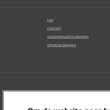
Arabiyat Prestige (21)
Ard Al Zaafaran (6)
Ariana Grande (18)
FAQ
Aristocrazy (4)
Armaf (95)
CONTACT
Armand Basi (10)
VERZENDEN/RETOURNEREN
Asdaaf (6)
OPNIEUW BEKIJKEN
Atkinsons (7)
Avril Lavigne (9)
Azha (14)
Baldessarini (3)
Baldinini (1)
Balenciaga (3)
Balmain (6)
Banana Republic (14)
Bath & Body Works (55)
Bebe (11)
Benetton (29)