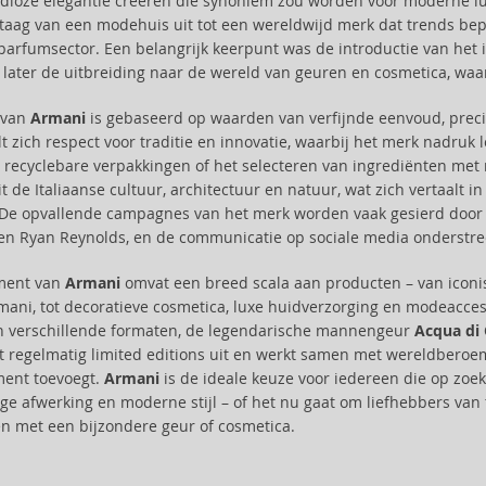
tijdloze elegantie creëren die synoniem zou worden voor moderne l
taag van een modehuis uit tot een wereldwijd merk dat trends bepaa
parfumsector. Een belangrijk keerpunt was de introductie van het i
 later de uitbreiding naar de wereld van geuren en cosmetica, waar
e van
Armani
is gebaseerd op waarden van verfijnde eenvoud, precisi
t zich respect voor traditie en innovatie, waarbij het merk nadru
 recyclebare verpakkingen of het selecteren van ingrediënten met 
it de Italiaanse cultuur, architectuur en natuur, wat zich vertaalt in
 De opvallende campagnes van het merk worden vaak gesierd doo
n Ryan Reynolds, en de communicatie op sociale media onderstreep
iment van
Armani
omvat een breed scala aan producten – van icon
ani, tot decoratieve cosmetica, luxe huidverzorging en modeacces
n verschillende formaten, de legendarische mannengeur
Acqua di 
 regelmatig limited editions uit en werkt samen met wereldberoe
ment toevoegt.
Armani
is de ideale keuze voor iedereen die op zoek
e afwerking en moderne stijl – of het nu gaat om liefhebbers van ti
 met een bijzondere geur of cosmetica.