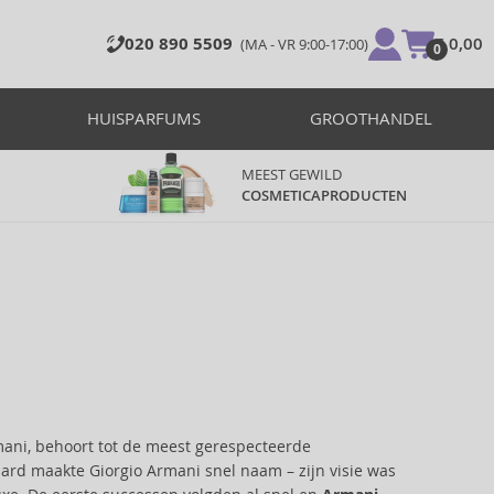
020 890 5509
€ 0,00
(MA - VR 9:00-17:00)
0
HUISPARFUMS
GROOTHANDEL
MEEST GEWILD
COSMETICAPRODUCTEN
rmani, behoort tot de meest gerespecteerde
aard maakte Giorgio Armani snel naam – zijn visie was