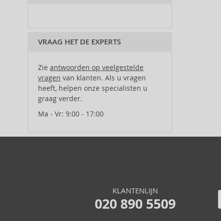
Ajmal (25)
Al Haramain (50)
Al Wataniah (22)
VRAAG HET DE EXPERTS
Alberta Ferretti (1)
Alexander McQueen (2)
Alexandre.J (10)
Zie
antwoorden op veelgestelde
vragen
van klanten. Als u vragen
Alfred Sung (5)
heeft, helpen onze specialisten u
Alyssa Ashley (18)
graag verder.
Amouage (31)
Ma - Vr: 9:00 - 17:00
Andy Warhol (1)
Anfar (20)
Angel Schlesser (20)
Anna Sui (22)
Annayake (8)
Annick Goutal (28)
Antonio Banderas (31)
KLANTENLIJN
020 890 5509
Antonio Puig (1)
Aquolina (27)