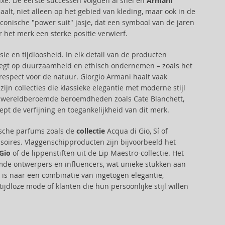
uxe. De eerste successen volgden al snel en
Armani
lt, niet alleen op het gebied van kleding, maar ook in de
conische "power suit" jasje, dat een symbool van de jaren
 het merk een sterke positie verwierf.
e en tijdloosheid. In elk detail van de producten
k legt op duurzaamheid en ethisch ondernemen – zoals het
respect voor de natuur. Giorgio Armani haalt vaak
 zijn collecties die klassieke elegantie met moderne stijl
r wereldberoemde beroemdheden zoals Cate Blanchett,
t de verfijning en toegankelijkheid van dit merk.
ische parfums zoals de
collectie
Acqua di Gio, Sí of
soires. Vlaggenschipproducten zijn bijvoorbeeld het
Gio
of de lippenstiften uit de Lip Maestro-collectie. Het
mde ontwerpers en influencers, wat unieke stukken aan
 is naar een combinatie van ingetogen elegantie,
jdloze mode of klanten die hun persoonlijke stijl willen