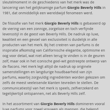
sleutelmoment in de geschiedenis van het merk was de
lancering van het gelijknamige parfum
Giorgio Beverly Hills
in
1981, dat onmiddellijk een wereldwijd fenomeen werd.
De filosofie van het merk
Giorgio Beverly Hills
is gebaseerd op
de viering van een zonnige, zorgeloze en toch verfijnde
levensstijl in de geest van Beverly Hills. De nadruk op luxe,
kwaliteit en een gevoel van exclusiviteit is duidelijk in alle
producten van het merk. Bij het creëren van parfums is de
inspiratie afkomstig van Californische elegantie, optimisme en
oog voor detail, wat niet alleen terug te vinden is in de geuren
zelf, maar ook in het iconische geel-wit gestreepte ontwerp van
de flacons. Het merk legt altijd de nadruk op originele
samenstellingen en langdurige houdbaarheid van zijn
parfums, waarbij zorgvuldig ingrediënten worden gekozen om
zelfs de meest veeleisende klanten tevreden te stellen. De
communicatiestijl van het merk is speels, zelfverzekerd en
tegelijkertijd ontspannen, net als Beverly Hills zelf.
In het assortiment van
Giorgio Beverly Hills
domineren vooral
luxe parfums voor zowel vrouwen als mannen, die bekend