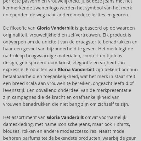
perfecte pasvorm en vrouwelijkheid. Juist deze jeans met het
kenmerkende zwanenlogo werden het symbool van het merk
en openden de weg naar andere modecollecties en geuren.
De filosofie van
Gloria Vanderbilt
is gebaseerd op de waarden
originaliteit, vrouwelijkheid en zelfvertrouwen. Elk product is
ontworpen om de uniciteit van de draagster te benadrukken en
haar een gevoel van bijzonderheid te geven. Het merk legt de
nadruk op hoogwaardige materialen, comfort en tijdloos
design, geïnspireerd door kunst, elegantie en vrijheid van
expressie. Producten van
Gloria Vanderbilt
zijn bekend om hun
betaalbaarheid en toegankelijkheid, wat het merk in staat stelt
een breed scala aan vrouwen te bereiken, ongeacht leeftijd of
levensstijl. Een opvallend onderdeel van de merkpresentatie
zijn campagnes die de kracht en onafhankelijkheid van
vrouwen benadrukken die niet bang zijn om zichzelf te zijn.
Het assortiment van
Gloria Vanderbilt
omvat voornamelijk
dameskleding, met name iconische jeans, maar ook T-shirts,
blouses, rokken en andere modeaccessoires. Naast mode
behoren parfums tot de bekendste producten, waarbij de geur