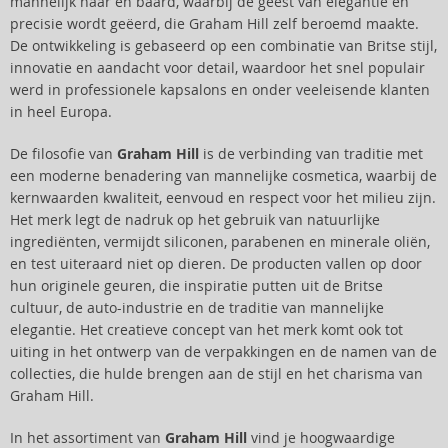
mannelijk haar en baard, waarbij de geest van elegantie en
precisie wordt geëerd, die Graham Hill zelf beroemd maakte.
De ontwikkeling is gebaseerd op een combinatie van Britse stijl,
innovatie en aandacht voor detail, waardoor het snel populair
werd in professionele kapsalons en onder veeleisende klanten
in heel Europa.
De filosofie van
Graham Hill
is de verbinding van traditie met
een moderne benadering van mannelijke cosmetica, waarbij de
kernwaarden kwaliteit, eenvoud en respect voor het milieu zijn.
Het merk legt de nadruk op het gebruik van natuurlijke
ingrediënten, vermijdt siliconen, parabenen en minerale oliën,
en test uiteraard niet op dieren. De producten vallen op door
hun originele geuren, die inspiratie putten uit de Britse
cultuur, de auto-industrie en de traditie van mannelijke
elegantie. Het creatieve concept van het merk komt ook tot
uiting in het ontwerp van de verpakkingen en de namen van de
collecties, die hulde brengen aan de stijl en het charisma van
Graham Hill.
In het assortiment van
Graham Hill
vind je hoogwaardige