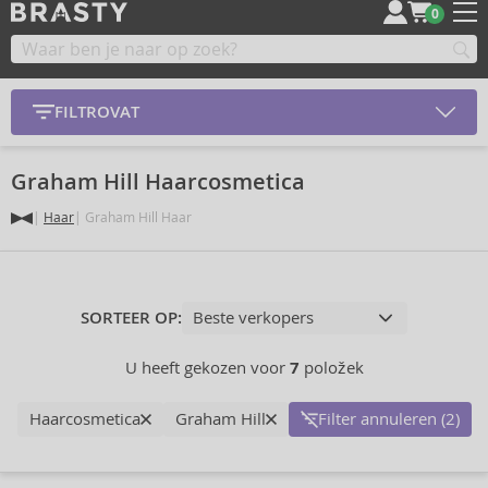
0
FILTROVAT
Graham Hill Haarcosmetica
Haar
Graham Hill Haar
SORTEER OP:
U heeft gekozen voor
7
položek
Haarcosmetica
Graham Hill
Filter annuleren (2)