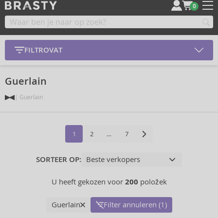
0
FILTROVAT
Guerlain
Guerlain
1
2
…
7
SORTEER OP:
U heeft gekozen voor
200
položek
Guerlain
Filter annuleren (1)