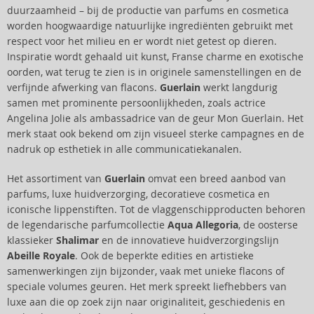
duurzaamheid – bij de productie van parfums en cosmetica
worden hoogwaardige natuurlijke ingrediënten gebruikt met
respect voor het milieu en er wordt niet getest op dieren.
Inspiratie wordt gehaald uit kunst, Franse charme en exotische
oorden, wat terug te zien is in originele samenstellingen en de
verfijnde afwerking van flacons.
Guerlain
werkt langdurig
samen met prominente persoonlijkheden, zoals actrice
Angelina Jolie als ambassadrice van de geur Mon Guerlain. Het
merk staat ook bekend om zijn visueel sterke campagnes en de
nadruk op esthetiek in alle communicatiekanalen.
Het assortiment van
Guerlain
omvat een breed aanbod van
parfums, luxe huidverzorging, decoratieve cosmetica en
iconische lippenstiften. Tot de vlaggenschipproducten behoren
de legendarische parfumcollectie
Aqua Allegoria
, de oosterse
klassieker
Shalimar
en de innovatieve huidverzorgingslijn
Abeille Royale
. Ook de beperkte edities en artistieke
samenwerkingen zijn bijzonder, vaak met unieke flacons of
speciale volumes geuren. Het merk spreekt liefhebbers van
luxe aan die op zoek zijn naar originaliteit, geschiedenis en