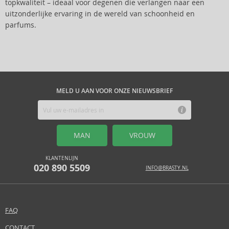
topkwaliteit – ideaal voor degenen die verlangen naar een
uitzonderlijke ervaring in de wereld van schoonheid en
parfums.
MELD U AAN VOOR ONZE NIEUWSBRIEF
MAN
VROUW
KLANTENLIJN
020 890 5509
INFO@BRASTY.NL
FAQ
CONTACT