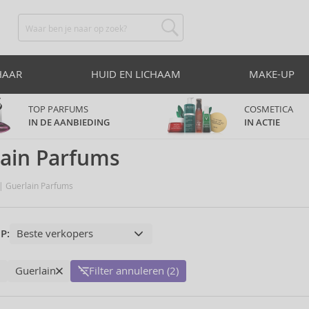
HAAR
HUID EN LICHAAM
MAKE-UP
TOP PARFUMS
COSMETICA
IN DE AANBIEDING
IN ACTIE
lain Parfums
Guerlain Parfums
P:
Guerlain
Filter annuleren (2)