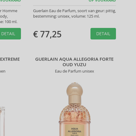
 VOORRAAD
OP VOORRAAD
our Homme
Guerlain Eau de Parfum, soort van geur: pittig,
oody,
bestemming: unisex, volume: 125 ml.
: 100 ml.
€ 77,25
DETAIL
DETAIL
 EXTREME
GUERLAIN AQUA ALLEGORIA FORTE
OUD YUZU
nen
Eau de Parfum unisex