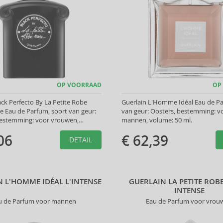
OP VOORRAAD
OP
ack Perfecto By La Petite Robe
Guerlain L'Homme Idéal Eau de Pa
le Eau de Parfum, soort van geur:
van geur: Oosters, bestemming: v
estemming: voor vrouwen,
mannen, volume: 50 ml.
ml.
06
€ 62,39
DETAIL
 L'HOMME IDÉAL L'INTENSE
GUERLAIN LA PETITE ROB
INTENSE
u de Parfum voor mannen
Eau de Parfum voor vrou