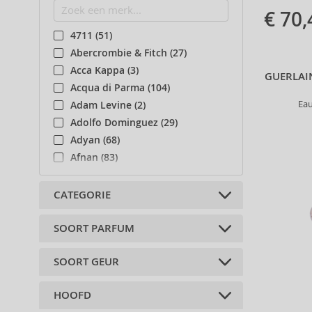
€ 70,
4711 (51)
Abercrombie & Fitch (27)
Acca Kappa (3)
GUERLAIN
Acqua di Parma (104)
Ea
Adam Levine (2)
Adolfo Dominguez (29)
Adyan (68)
Afnan (83)
Agent Provocateur (13)
Aigner (41)
CATEGORIE
Ajmal (87)
Al Haramain (150)
SOORT PARFUM
Navulbaar (3)
Al Wataniah (69)
Navullen (2)
SOORT GEUR
Alberta Ferretti (1)
Geparfumeerde wateren (70)
Niche (1)
Alexander McQueen (2)
Eau de Toilette (70)
Lichaamsaccessoires (8)
HOOFD
Alexandre.J (30)
Bloemen (48)
Colognes (5)