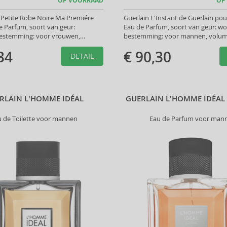
OP VOORRAAD
OP
 Petite Robe Noire Ma Premiére
Guerlain L'Instant de Guerlain p
 Parfum, soort van geur:
Eau de Parfum, soort van geur: w
estemming: voor vrouwen,
bestemming: voor mannen, volume
ml.
34
€ 90,30
DETAIL
RLAIN L'HOMME IDÉAL
GUERLAIN L'HOMME IDÉAL
u de Toilette voor mannen
Eau de Parfum voor man