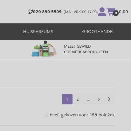
020 890 5509
€ 0,00
(MA - VR 9:00-17:00)
0
HUISPARFUMS
GROOTHANDEL
MEEST GEWILD
COSMETICAPRODUCTEN
1
2
…
6
U heeft gekozen voor
159
položek