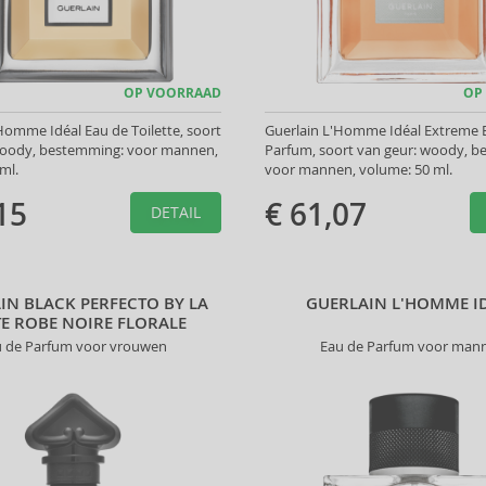
OP VOORRAAD
OP
Homme Idéal Eau de Toilette, soort
Guerlain L'Homme Idéal Extreme 
woody, bestemming: voor mannen,
Parfum, soort van geur: woody, 
ml.
voor mannen, volume: 50 ml.
15
€ 61,07
DETAIL
IN BLACK PERFECTO BY LA
GUERLAIN L'HOMME I
TE ROBE NOIRE FLORALE
u de Parfum voor vrouwen
Eau de Parfum voor man