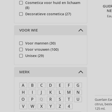
Cosmetica voor huid en lichaam
GUER
(8)
NE
Decoratieve cosmetica (27)
Ea
VOOR WIE
Voor mannen (30)
Voor vrouwen (100)
Unisex (29)
MERK
A
B
C
D
E
F
G
H
I
J
K
L
M
N
O
P
Q
R
S
T
U
Guerlain Ea
citrus, be
V
W
X
Y
Z
4
125 ml.