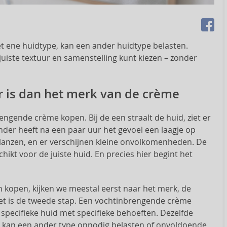
t ene huidtype, kan een ander huidtype belasten.
uiste textuur en samenstelling kunt kiezen – zonder
 is dan het merk van de crème
engende crème kopen. Bij de een straalt de huid, ziet er
ander heeft na een paar uur het gevoel een laagje op
glanzen, en er verschijnen kleine onvolkomenheden. De
hikt voor de juiste huid. En precies hier begint het
open, kijken we meestal eerst naar het merk, de
r het is de tweede stap. Een vochtinbrengende crème
 specifieke huid met specifieke behoeften. Dezelfde
t, kan een ander type onnodig belasten of onvoldoende