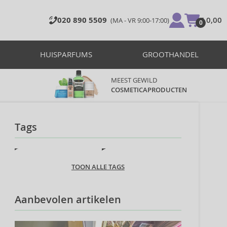
020 890 5509
€ 0,00
(MA - VR 9:00-17:00)
0
HUISPARFUMS
GROOTHANDEL
MEEST GEWILD
COSMETICAPRODUCTEN
Tags
TOON ALLE TAGS
Aanbevolen artikelen