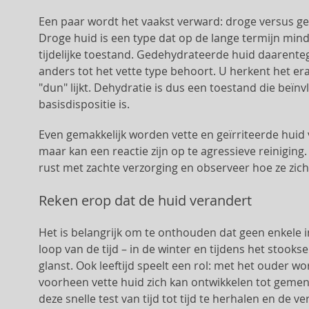
Een paar wordt het vaakst verward: droge versus ged
Droge huid is een type dat op de lange termijn mind
tijdelijke toestand. Gedehydrateerde huid daarent
anders tot het vette type behoort. U herkent het era
"dun" lijkt. Dehydratie is dus een toestand die beïn
basisdispositie is.
Even gemakkelijk worden vette en geïrriteerde huid 
maar kan een reactie zijn op te agressieve reinigin
rust met zachte verzorging en observeer hoe ze zich 
Reken erop dat de huid verandert
Het is belangrijk om te onthouden dat geen enkele in
loop van de tijd – in de winter en tijdens het stooks
glanst. Ook leeftijd speelt een rol: met het ouder 
voorheen vette huid zich kan ontwikkelen tot geme
deze snelle test van tijd tot tijd te herhalen en de 