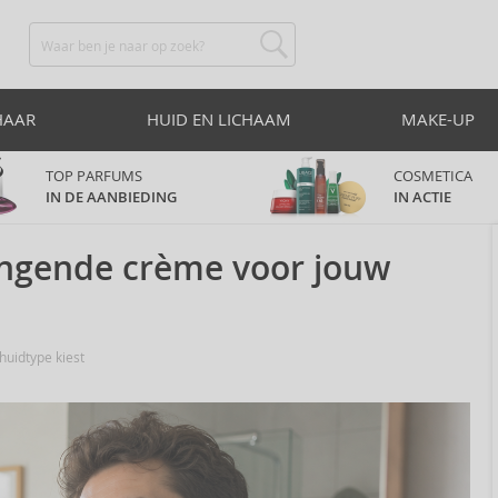
HAAR
HUID EN LICHAAM
MAKE-UP
TOP PARFUMS
COSMETICA
IN DE AANBIEDING
IN ACTIE
rengende crème voor jouw
huidtype kiest