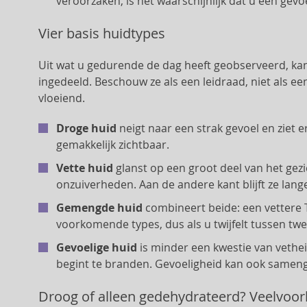
veroorzaken, is het waarschijnlijk dat u een gevo
Vier basis huidtypes
Uit wat u gedurende de dag heeft geobserveerd, ka
ingedeeld. Beschouw ze als een leidraad, niet als een
vloeiend.
Droge huid
neigt naar een strak gevoel en ziet er 
gemakkelijk zichtbaar.
Vette huid
glanst op een groot deel van het gezic
onzuiverheden. Aan de andere kant blijft ze lange
Gemengde huid
combineert beide: een vettere 
voorkomende types, dus als u twijfelt tussen twee
Gevoelige huid
is minder een kwestie van vetheid
begint te branden. Gevoeligheid kan ook samen
Droog of alleen gedehydrateerd? Veelvoo