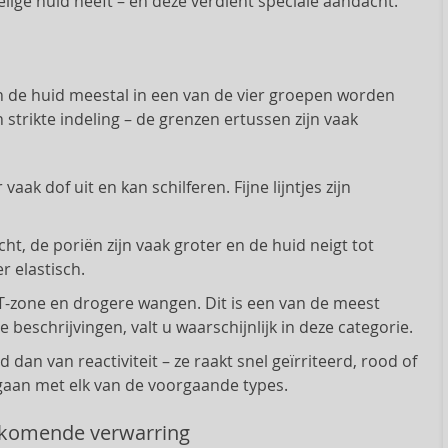
elige huid heeft – en deze verdient speciale aandacht.
n de huid meestal in een van de vier groepen worden
 strikte indeling – de grenzen ertussen zijn vaak
vaak dof uit en kan schilferen. Fijne lijntjes zijn
ht, de poriën zijn vaak groter en de huid neigt tot
r elastisch.
T-zone en drogere wangen. Dit is een van de meest
 beschrijvingen, valt u waarschijnlijk in deze categorie.
 dan van reactiviteit – ze raakt snel geïrriteerd, rood of
gaan met elk van de voorgaande types.
rkomende verwarring