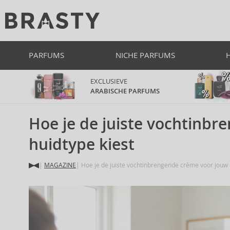
PARFUMS
NICHE PARFUMS
EXCLUSIEVE
ARABISCHE PARFUMS
Hoe je de juiste vochtinb
huidtype kiest
MAGAZINE
Hoe je de juiste vochtinbrengende crème voor jouw 