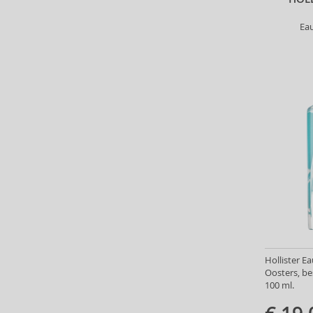
Bioderma (158)
Ea
Biorepair (22)
BioSilk (35)
Biotherm (90)
Biretix (1)
BlanX (14)
Blumarine (4)
Bob Mackie (2)
Bobbi Brown (29)
Body Tones (3)
BodyBoom (9)
Bond No. 9 (82)
Borotalco (11)
Boucheron (37)
Bourjois (100)
Hollister Ea
Oosters, b
Britney Spears (41)
100 ml.
Brut (1)
Bugatti (4)