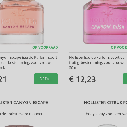
OP VOORRAAD
OP VOOR
anyon Escape Eau de Parfum, soort
Hollister Eau de Parfum, soort van
itrus, bestemming: voor vrouwen,
fruitig, bestemming: voor vrouwe
ml.
50 ml.
21
€ 12,23
DETAIL
LISTER CANYON ESCAPE
HOLLISTER CITRUS P
u de Toilette voor mannen
body spray voor vrouw