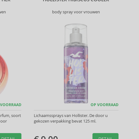
wen
body spray voor vrouwen
 VOORRAAD
OP VOORRAAD
arfum, soort
Lichaamssprays van Hollister. De door u
voor
gekozen verpakking bevat 125 ml.
DETAIL
DETAIL