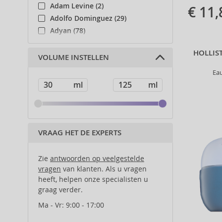
Adam Levine (2)
€ 11,
Adolfo Dominguez (29)
Adyan (78)
Affinage (1)
HOLLIST
Afnan (83)
VOLUME INSTELLEN
Agent Provocateur (13)
Ea
Ahava (49)
Aigner (41)
Ajmal (87)
Al Haramain (178)
Al Wataniah (79)
VRAAG HET DE EXPERTS
Alberta Ferretti (1)
Alcina (156)
Zie
antwoorden op veelgestelde
Alexander McQueen (2)
vragen
van klanten. Als u vragen
heeft, helpen onze specialisten u
Alexandre.J (31)
graag verder.
Alfaparf Milano (175)
Alfred Sung (7)
Ma - Vr: 9:00 - 17:00
Alpecin (3)