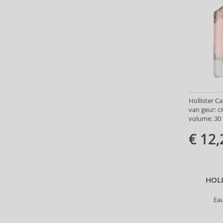
ASP (2)
Atkinsons (31)
Atopalm (7)
Aveda (61)
Avène (32)
Avril Lavigne (9)
Axe (4)
Axis-Y (13)
Hollister C
Azha (37)
van geur: c
volume: 30 
Babor (20)
Baby Boom (4)
€ 12,
Baldessarini (35)
Baldinini (1)
Balenciaga (3)
HOL
Balmain (7)
Banana Republic (47)
Ea
Banbu (1)
Barulab (6)