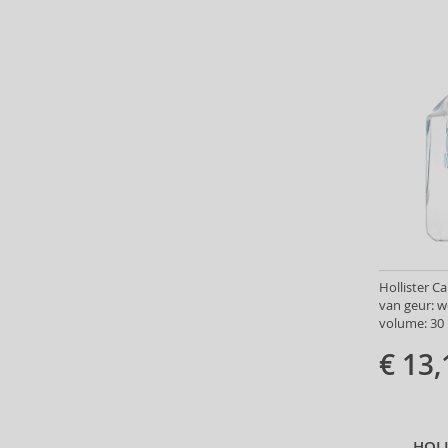
Bath & Body Works (61)
Batiste (32)
Beauty of Joseon (24)
Bebe (11)
Benefit (45)
Benetton (58)
Bentley (25)
Berani (14)
Beter (7)
Betsey Johnson (1)
Betty Boop (3)
Hollister C
Beverly Hills Polo Club (11)
van geur: 
Beyonce (21)
volume: 30 
Bijan (3)
€ 13,
Bill Blass (4)
Billie Eilish (5)
Bio-Oil (2)
Biodance (7)
HOLL