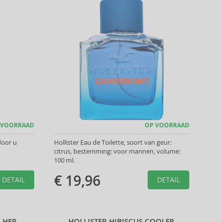
 VOORRAAD
OP VOORRAAD
door u
Hollister Eau de Toilette, soort van geur:
citrus, bestemming: voor mannen, volume:
100 ml.
€ 19,96
DETAIL
DETAIL
R HER
HOLLISTER HIBISCUS COOLER