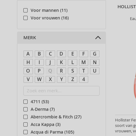
HOLLIST
Voor mannen (11)
Voor vrouwen (16)
Ea
MERK
A
B
C
D
E
F
G
H
I
J
K
L
M
N
O
P
Q
R
S
T
U
V
W
X
Y
Z
4
4711 (53)
A-Derma (7)
Abercrombie & Fitch (27)
Hollister F
Acca Kappa (3)
soort van 
vrouwen, v
Acqua di Parma (105)