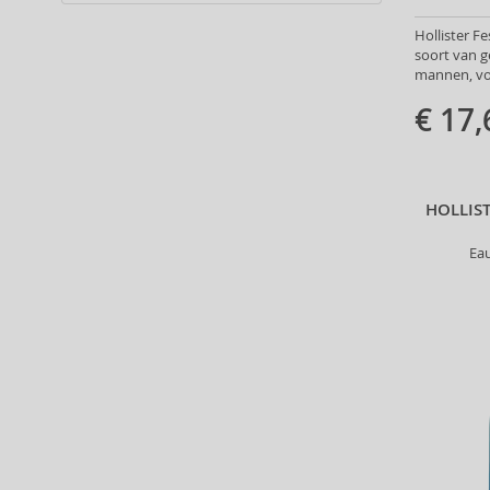
Alter Ego (35)
Hollister Fe
Alterna (148)
soort van g
Alyssa Ashley (49)
mannen, vo
American Crew (80)
€ 17,
Amethyste Professional (1)
Amika (9)
Amouage (75)
Amouroud (1)
HOLLIS
Anastasia Beverly Hills (35)
Ea
Andy Warhol (2)
Anfar (61)
Anfas (1)
Angel Schlesser (35)
Animale (4)
Anna Sui (22)
Annayake (14)
Anne Möller (20)
Annick Goutal (49)