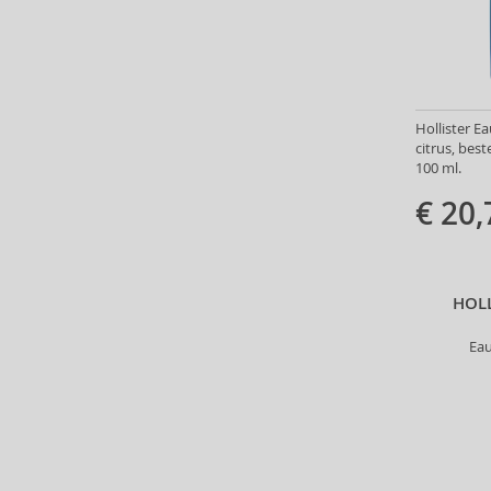
Antonio Banderas (69)
Antonio Puig (8)
Anua (29)
Apivita (64)
Apothecary87 (5)
Hollister Ea
citrus, be
Aquolina (30)
100 ml.
Arabiyat Prestige (68)
€ 20,
Aramis (14)
Ard Al Zaafaran (21)
Ardell (52)
Ariana Grande (18)
HOL
Aristocrazy (4)
Armaf (283)
Ea
Armand Basi (19)
Armani (Giorgio Armani) (21)
Artdeco (159)
Artègo (67)
Asdaaf (29)