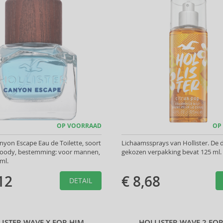
OP VOORRAAD
OP
anyon Escape Eau de Toilette, soort
Lichaamssprays van Hollister. De 
woody, bestemming: voor mannen,
gekozen verpakking bevat 125 ml.
ml.
12
€ 8,68
DETAIL
ISTER WAVE X FOR HIM
HOLLISTER WAVE 2 FO