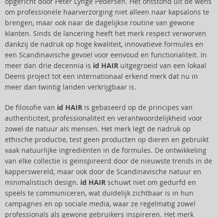
opgericht door Peter Lynge Pedersen. Het ontstond uit de wens
om professionele haarverzorging niet alleen naar kapsalons te
brengen, maar ook naar de dagelijkse routine van gewone
klanten. Sinds de lancering heeft het merk respect verworven
dankzij de nadruk op hoge kwaliteit, innovatieve formules en
een Scandinavische gevoel voor eenvoud en functionaliteit. In
meer dan drie decennia is
id HAIR
uitgegroeid van een lokaal
Deens project tot een internationaal erkend merk dat nu in
meer dan twintig landen verkrijgbaar is.
De filosofie van
id HAIR
is gebaseerd op de principes van
authenticiteit, professionaliteit en verantwoordelijkheid voor
zowel de natuur als mensen. Het merk legt de nadruk op
ethische productie, test geen producten op dieren en gebruikt
vaak natuurlijke ingrediënten in de formules. De ontwikkeling
van elke collectie is geïnspireerd door de nieuwste trends in de
kapperswereld, maar ook door de Scandinavische natuur en
minimalistisch design.
id HAIR
schuwt niet om gedurfd en
speels te communiceren, wat duidelijk zichtbaar is in hun
campagnes en op sociale media, waar ze regelmatig zowel
professionals als gewone gebruikers inspireren. Het merk