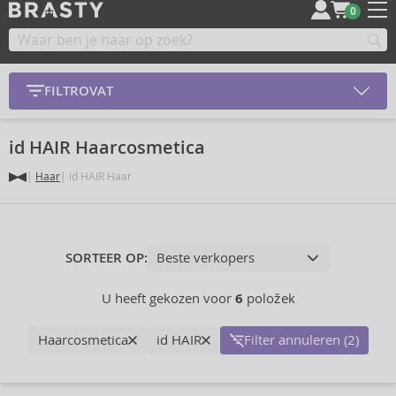
0
FILTROVAT
id HAIR Haarcosmetica
Haar
id HAIR Haar
SORTEER OP:
U heeft gekozen voor
6
položek
Haarcosmetica
id HAIR
Filter annuleren (2)