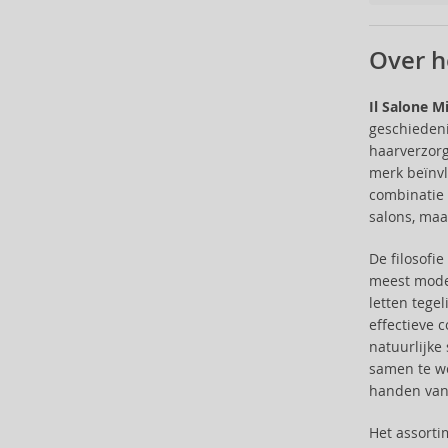
Batiste (32)
Beauty of Joseon (24)
Over h
Bebe (11)
Benefit (45)
Il Salone M
Benetton (58)
geschiedeni
Bentley (25)
haarverzorg
Berani (14)
merk beïnvl
combinatie 
Beter (7)
salons, maa
Betsey Johnson (1)
Betty Boop (3)
De filosofi
Beverly Hills Polo Club (11)
meest moder
Beyonce (21)
letten tege
Bijan (3)
effectieve 
Bill Blass (4)
natuurlijke
samen te we
Billie Eilish (5)
handen van 
Bio-Oil (2)
Biodance (7)
Het assort
Bioderma (158)