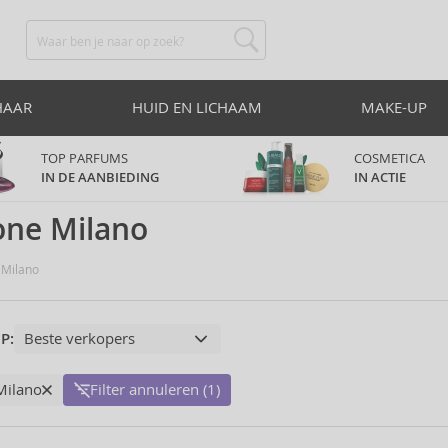
HAAR
HUID EN LICHAAM
MAKE-UP
TOP PARFUMS
COSMETICA
IN DE AANBIEDING
IN ACTIE
lone Milano
 Milano
P:
 Milano
Filter annuleren (1)