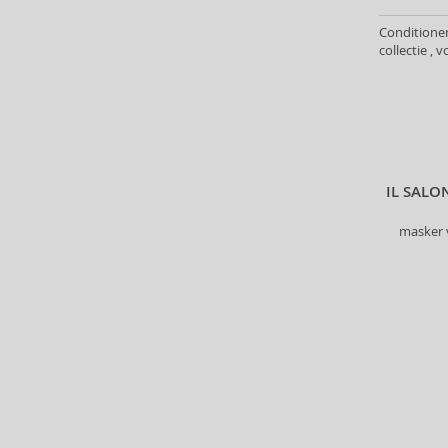
Alterna (148)
Conditioner
Alyssa Ashley (50)
collectie , 
American Crew (80)
Amethyste Professional (1)
Amika (9)
Amouage (75)
Amouroud (1)
Anastasia Beverly Hills (35)
IL SAL
Andy Warhol (2)
masker 
Anfar (61)
Anfas (1)
Angel Schlesser (35)
Animale (4)
Anna Sui (22)
Annayake (14)
Anne Möller (20)
Annick Goutal (49)
Antonio Banderas (69)