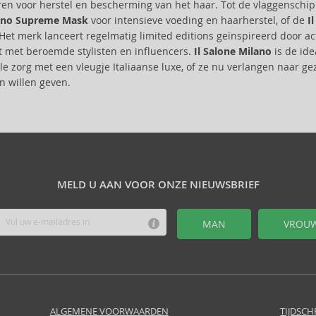
ren voor herstel en bescherming van het haar. Tot de vlaggenschi
ano Supreme Mask
voor intensieve voeding en haarherstel, of de
I
 Het merk lanceert regelmatig limited editions geïnspireerd door a
 met beroemde stylisten en influencers.
Il Salone Milano
is de ide
le zorg met een vleugje Italiaanse luxe, of ze nu verlangen naar g
on willen geven.
MELD U AAN VOOR ONZE NIEUWSBRIEF
MAN
VROU
ALGEMENE VOORWAARDEN
TIJDSCH