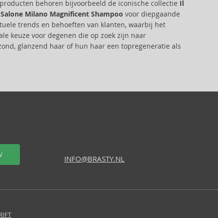
pproducten behoren bijvoorbeeld de iconische collectie
Il
l Salone Milano Magnificent Shampoo
voor diepgaande
ctuele trends en behoeften van klanten, waarbij het
ale keuze voor degenen die op zoek zijn naar
ezond, glanzend haar of hun haar een topregeneratie als
W
INFO@BRASTY.NL
RIFT