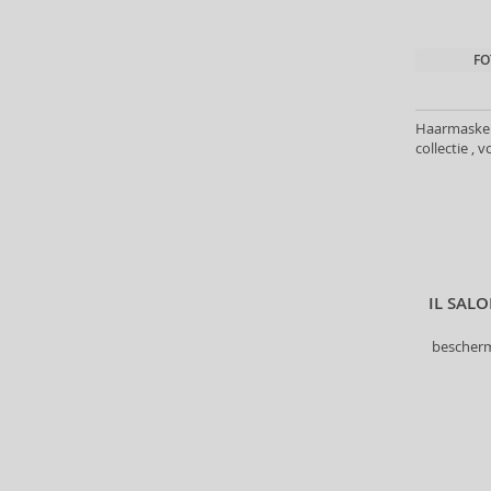
Antonio Puig (8)
Anua (29)
FO
Apivita (64)
Apothecary87 (5)
Aquolina (30)
Haarmaskers
collectie ,
Arabiyat Prestige (68)
Aramis (14)
Ard Al Zaafaran (21)
Ardell (52)
Ariana Grande (18)
Aristocrazy (4)
IL SAL
Armaf (286)
Armand Basi (20)
bescherm
Armani (Giorgio Armani) (21)
Artdeco (159)
Artègo (67)
Asdaaf (30)
ASP (2)