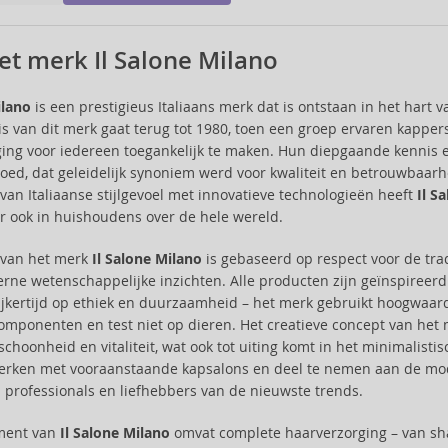
et merk Il Salone Milano
ilano
is een prestigieus Italiaans merk dat is ontstaan in het hart
s van dit merk gaat terug tot 1980, toen een groep ervaren kapper
ing voor iedereen toegankelijk te maken. Hun diepgaande kennis e
oed, dat geleidelijk synoniem werd voor kwaliteit en betrouwbaarh
van Italiaanse stijlgevoel met innovatieve technologieën heeft
Il S
r ook in huishoudens over de hele wereld.
e van het merk
Il Salone Milano
is gebaseerd op respect voor de tra
ne wetenschappelijke inzichten. Alle producten zijn geïnspireerd
lijkertijd op ethiek en duurzaamheid – het merk gebruikt hoogwaar
componenten en test niet op dieren. Het creatieve concept van het m
 schoonheid en vitaliteit, wat ook tot uiting komt in het minimalis
rken met vooraanstaande kapsalons en deel te nemen aan de mode
professionals en liefhebbers van de nieuwste trends.
iment van
Il Salone Milano
omvat complete haarverzorging – van sha