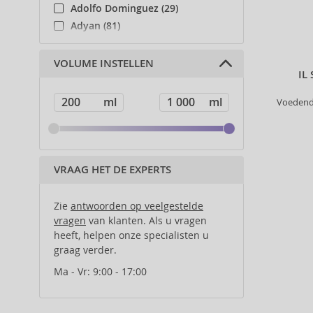
Adolfo Dominguez (29)
Adyan (81)
Affinage (1)
Afnan (90)
VOLUME INSTELLEN
IL
Agent Provocateur (13)
Ahava (49)
Voedende
Aigner (42)
Ajmal (89)
Al Haramain (182)
Al Wataniah (82)
VRAAG HET DE EXPERTS
Alberta Ferretti (1)
Alcina (156)
Zie
antwoorden op veelgestelde
Alexander McQueen (2)
vragen
van klanten. Als u vragen
heeft, helpen onze specialisten u
Alexandre.J (31)
graag verder.
Alfaparf Milano (175)
Alfred Sung (7)
Ma - Vr: 9:00 - 17:00
Alpecin (3)
Alter Ego (35)