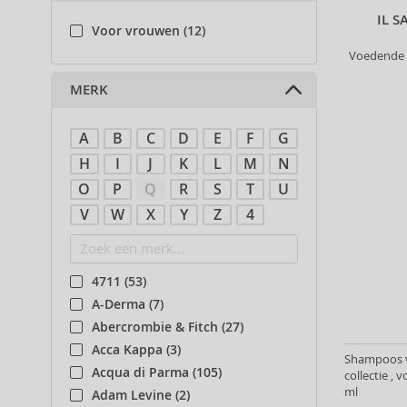
IL 
Voor vrouwen (12)
Voedende 
MERK
A
B
C
D
E
F
G
H
I
J
K
L
M
N
O
P
Q
R
S
T
U
V
W
X
Y
Z
4
4711 (53)
A-Derma (7)
Abercrombie & Fitch (27)
Acca Kappa (3)
Shampoos va
Acqua di Parma (105)
collectie ,
ml
Adam Levine (2)