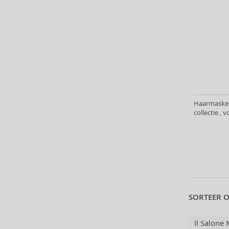
Atkinsons (31)
Atopalm (7)
Aveda (61)
Avène (32)
Avril Lavigne (9)
Axe (4)
Axis-Y (13)
Azha (37)
Haarmaskers
Babor (20)
collectie ,
Baby Boom (4)
Baldessarini (35)
Baldinini (1)
Balenciaga (3)
Balmain (7)
Banana Republic (47)
SORTEER O
Banbu (1)
Barulab (6)
Il Salone
Bath & Body Works (61)