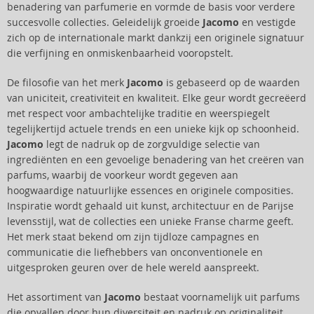
benadering van parfumerie en vormde de basis voor verdere
succesvolle collecties. Geleidelijk groeide
Jacomo
en vestigde
zich op de internationale markt dankzij een originele signatuur
die verfijning en onmiskenbaarheid vooropstelt.
De filosofie van het merk
Jacomo
is gebaseerd op de waarden
van uniciteit, creativiteit en kwaliteit. Elke geur wordt gecreëerd
met respect voor ambachtelijke traditie en weerspiegelt
tegelijkertijd actuele trends en een unieke kijk op schoonheid.
Jacomo
legt de nadruk op de zorgvuldige selectie van
ingrediënten en een gevoelige benadering van het creëren van
parfums, waarbij de voorkeur wordt gegeven aan
hoogwaardige natuurlijke essences en originele composities.
Inspiratie wordt gehaald uit kunst, architectuur en de Parijse
levensstijl, wat de collecties een unieke Franse charme geeft.
Het merk staat bekend om zijn tijdloze campagnes en
communicatie die liefhebbers van onconventionele en
uitgesproken geuren over de hele wereld aanspreekt.
Het assortiment van
Jacomo
bestaat voornamelijk uit parfums
die opvallen door hun diversiteit en nadruk op originaliteit.