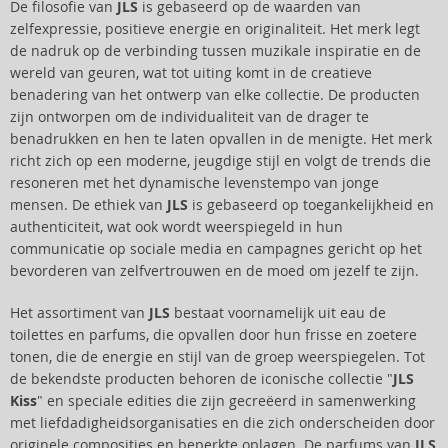
De filosofie van
JLS
is gebaseerd op de waarden van
zelfexpressie, positieve energie en originaliteit. Het merk legt
de nadruk op de verbinding tussen muzikale inspiratie en de
wereld van geuren, wat tot uiting komt in de creatieve
benadering van het ontwerp van elke collectie. De producten
zijn ontworpen om de individualiteit van de drager te
benadrukken en hen te laten opvallen in de menigte. Het merk
richt zich op een moderne, jeugdige stijl en volgt de trends die
resoneren met het dynamische levenstempo van jonge
mensen. De ethiek van
JLS
is gebaseerd op toegankelijkheid en
authenticiteit, wat ook wordt weerspiegeld in hun
communicatie op sociale media en campagnes gericht op het
bevorderen van zelfvertrouwen en de moed om jezelf te zijn.
Het assortiment van
JLS
bestaat voornamelijk uit eau de
toilettes en parfums, die opvallen door hun frisse en zoetere
tonen, die de energie en stijl van de groep weerspiegelen. Tot
de bekendste producten behoren de iconische collectie "
JLS
Kiss
" en speciale edities die zijn gecreëerd in samenwerking
met liefdadigheidsorganisaties en die zich onderscheiden door
originele composities en beperkte oplagen. De parfums van
JLS