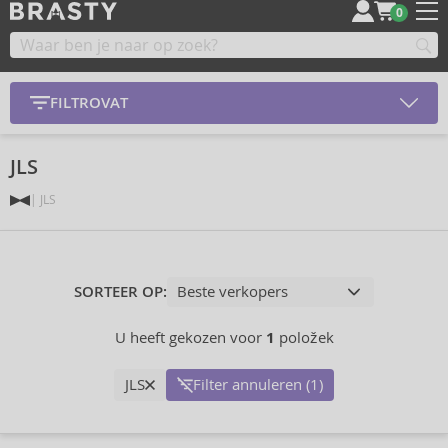
0
FILTROVAT
JLS
JLS
SORTEER OP:
U heeft gekozen voor
1
položek
JLS
Filter annuleren (1)