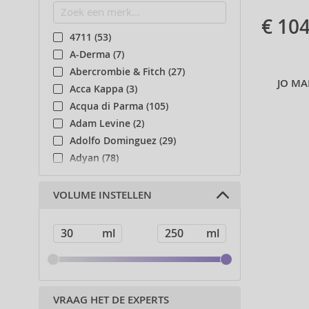
€ 104
4711 (53)
A-Derma (7)
Abercrombie & Fitch (27)
JO M
Acca Kappa (3)
Acqua di Parma (105)
Adam Levine (2)
Adolfo Dominguez (29)
Adyan (78)
Affinage (1)
Afnan (83)
VOLUME INSTELLEN
Agent Provocateur (13)
Ahava (49)
Aigner (42)
Ajmal (87)
Al Haramain (178)
Al Wataniah (79)
VRAAG HET DE EXPERTS