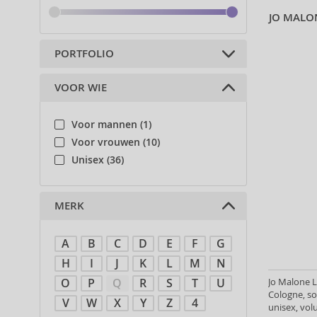
JO MALO
PORTFOLIO
VOOR WIE
Parfums (47)
Voor mannen (1)
Voor vrouwen (10)
Unisex (36)
MERK
A
B
C
D
E
F
G
H
I
J
K
L
M
N
Jo Malone L
O
P
Q
R
S
T
U
Cologne, so
V
W
X
Y
Z
4
unisex, vol