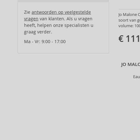
Alberta Ferretti (1)
Alcina (156)
Zie
antwoorden op veelgestelde
Jo Malone 
Alexander McQueen (2)
vragen
van klanten. Als u vragen
soort van g
heeft, helpen onze specialisten u
Alexandre.J (31)
volume: 100
graag verder.
Alfaparf Milano (175)
€ 111
Alfred Sung (7)
Ma - Vr: 9:00 - 17:00
Alpecin (3)
Alter Ego (35)
JO MAL
Alterna (148)
Alyssa Ashley (49)
Eau
American Crew (80)
Amethyste Professional (1)
Amika (9)
Amouage (75)
Amouroud (1)
Anastasia Beverly Hills (35)
Andy Warhol (2)
Anfar (61)