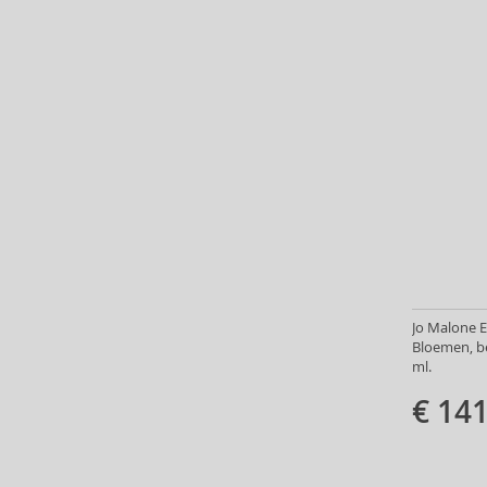
Baldessarini (35)
Baldinini (1)
Balenciaga (3)
Balmain (7)
Banana Republic (47)
Banbu (1)
Barulab (6)
Bath & Body Works (61)
Batiste (32)
Beauty of Joseon (24)
Bebe (11)
Benefit (45)
Jo Malone E
Benetton (58)
Bloemen, b
Bentley (25)
ml.
Berani (14)
€ 141
Beter (7)
Betsey Johnson (1)
Betty Boop (3)