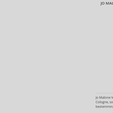
JO MA
Beverly Hills Polo Club (11)
Beyonce (21)
Bijan (3)
Bill Blass (4)
Billie Eilish (5)
Bio-Oil (2)
Biodance (7)
Bioderma (158)
Biorepair (22)
BioSilk (35)
Biotherm (90)
Biretix (1)
BlanX (14)
Blumarine (4)
Bob Mackie (2)
Jo Malone V
Bobbi Brown (29)
Cologne, so
Body Tones (3)
bestemming:
BodyBoom (9)