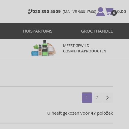
020 890 5509
€ 0,00
(MA - VR 9:00-17:00)
0
HUISPARFUMS
GROOTHANDEL
MEEST GEWILD
COSMETICAPRODUCTEN
1
2
U heeft gekozen voor
47
položek