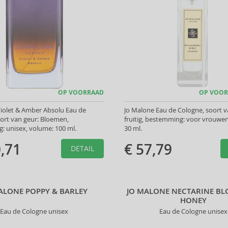
OP VOORRAAD
OP VOOR
iolet & Amber Absolu Eau de
Jo Malone Eau de Cologne, soort v
ort van geur: Bloemen,
fruitig, bestemming: voor vrouwe
 unisex, volume: 100 ml.
30 ml.
,71
€ 57,79
DETAIL
ALONE POPPY & BARLEY
JO MALONE NECTARINE B
HONEY
Eau de Cologne unisex
Eau de Cologne unisex