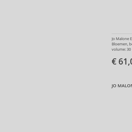
Anfas (1)
Angel Schlesser (35)
Animale (4)
Anna Sui (22)
Annayake (14)
Jo Malone E
Anne Möller (20)
Bloemen, b
Annick Goutal (49)
volume: 30 
Antonio Banderas (69)
€ 61,
Antonio Puig (8)
Anua (29)
Apivita (64)
Apothecary87 (5)
JO MALO
Aquolina (30)
Arabiyat Prestige (68)
Aramis (14)
Ard Al Zaafaran (21)
Ardell (52)
Ariana Grande (18)