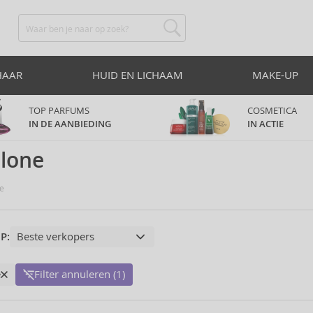
HAAR
HUID EN LICHAAM
MAKE-UP
TOP PARFUMS
COSMETICA
IN DE AANBIEDING
IN ACTIE
lone
e
P:
e
Filter annuleren (1)