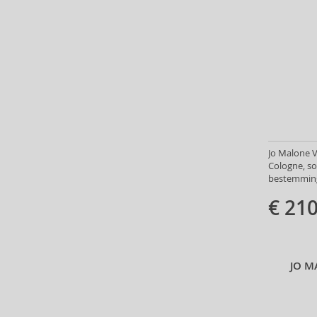
Aristocrazy (4)
Armaf (283)
Armand Basi (19)
Armani (Giorgio Armani) (21)
Artdeco (159)
Artègo (67)
Asdaaf (29)
ASP (2)
Atkinsons (32)
Jo Malone V
Cologne, so
Atopalm (7)
bestemming:
Aveda (61)
€ 210
Avène (32)
Avril Lavigne (9)
Axe (4)
Axis-Y (13)
JO M
Azha (37)
Babor (20)
Baby Boom (4)