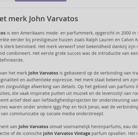
et merk John Varvatos
tos
is een Amerikaans mode- en parfummerk, opgericht in 2000 in 
erkte eerder bij prestigieuze huizen zoals Ralph Lauren en Calvin K
k sterk beïnvloed. Het merk verwierf snel bekendheid dankzij zijn
id combineert. Het eerste grote succes was de introductie van een 
 definieerde.
e van het merk
John Varvatos
is gebaseerd op de verbinding van tr
originaliteit en authentieke expressie. Het merk staat bekend om z
en zorgvuldige afwerking van details. Op het gebied van parfums lig
ties, die vaak inspiratie putten uit muziek en de levensstijl van 
emt actief deel aan liefdadigheidsprojecten ter ondersteuning v
es waren onder andere Iggy Pop en Nick Jonas, wat de verbindin
 van communicatie op sociale media onderstreept.
iment van
John Varvatos
omvat voornamelijk herenparfums, eau de 
lectie of de iconische
John Varvatos Vintage
parfum opvallen. Het m