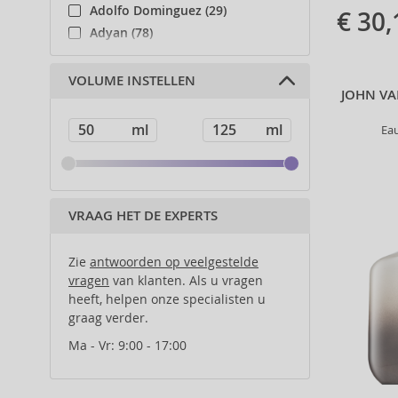
Adolfo Dominguez (29)
€ 30,
Adyan (78)
Affinage (1)
Afnan (83)
VOLUME INSTELLEN
JOHN VA
Agent Provocateur (13)
Ahava (49)
Ea
Aigner (42)
Ajmal (87)
Al Haramain (178)
Al Wataniah (79)
VRAAG HET DE EXPERTS
Alberta Ferretti (1)
Alcina (156)
Zie
antwoorden op veelgestelde
Alexander McQueen (2)
vragen
van klanten. Als u vragen
heeft, helpen onze specialisten u
Alexandre.J (31)
graag verder.
Alfaparf Milano (175)
Alfred Sung (7)
Ma - Vr: 9:00 - 17:00
Alpecin (3)
Alter Ego (35)