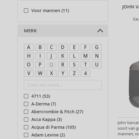
JOHN 
Voor mannen (11)
Ea
MERK
A
B
C
D
E
F
G
H
I
J
K
L
M
N
O
P
Q
R
S
T
U
V
W
X
Y
Z
4
4711 (53)
A-Derma (7)
Abercrombie & Fitch (27)
Acca Kappa (3)
John Varvat
Acqua di Parma (105)
soort van 
mannen, vo
Adam Levine (2)