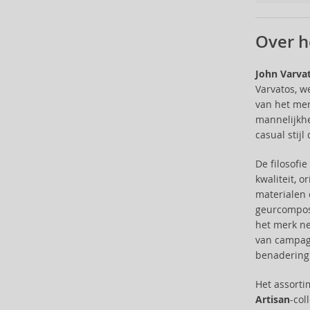
Batiste (32)
Beauty of Joseon (24)
Over h
Bebe (11)
Benefit (45)
John Varva
Benetton (58)
Varvatos, w
Bentley (25)
van het mer
Berani (14)
mannelijkhe
casual stijl
Beter (7)
Betsey Johnson (1)
De filosofi
Betty Boop (3)
kwaliteit, 
Beverly Hills Polo Club (11)
materialen 
Beyonce (21)
geurcomposi
Bijan (3)
het merk ne
Bill Blass (4)
van campagn
benadering
Billie Eilish (5)
Bio-Oil (2)
Het assort
Biodance (7)
Artisan
-col
Bioderma (158)