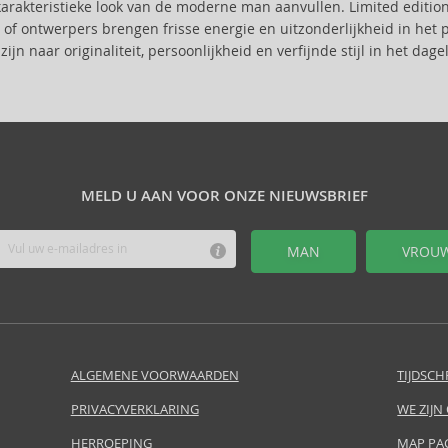
karakteristieke look van de moderne man aanvullen. Limited edit
of ontwerpers brengen frisse energie en uitzonderlijkheid in het p
zijn naar originaliteit, persoonlijkheid en verfijnde stijl in het da
MELD U AAN VOOR ONZE NIEUWSBRIEF
MAN
VROU
ALGEMENE VOORWAARDEN
TIJDSCH
PRIVACYVERKLARING
WE ZIJN
HERROEPING
MAP PA