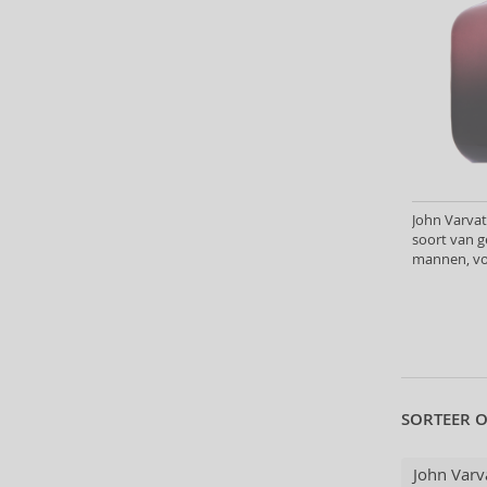
Atkinsons (32)
Atopalm (7)
Aveda (61)
Avène (32)
Avril Lavigne (9)
Axe (4)
Axis-Y (13)
Azha (37)
John Varvat
Babor (20)
soort van g
mannen, vo
Baby Boom (4)
Baldessarini (35)
Baldinini (1)
Balenciaga (3)
Balmain (7)
Banana Republic (47)
SORTEER O
Banbu (1)
Barulab (6)
John Varv
Bath & Body Works (61)