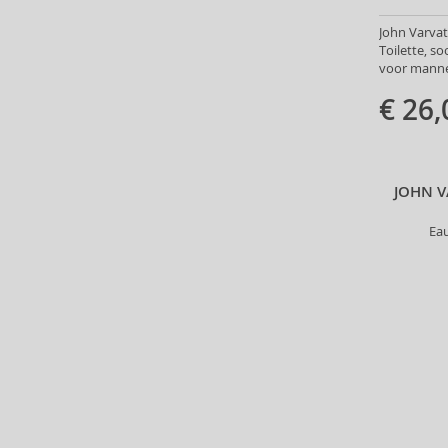
Alterna (148)
John Varvat
Alyssa Ashley (49)
Toilette, s
American Crew (80)
voor manne
Amethyste Professional (1)
€ 26,
Amika (9)
Amouage (75)
Amouroud (1)
Anastasia Beverly Hills (35)
JOHN V
Andy Warhol (2)
Ea
Anfar (61)
Anfas (1)
Angel Schlesser (35)
Animale (4)
Anna Sui (22)
Annayake (14)
Anne Möller (20)
Annick Goutal (49)
Antonio Banderas (69)