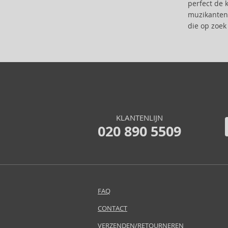
perfect de 
Biorepair (22)
muzikanten 
BioSilk (35)
die op zoek 
Biotherm (90)
Biretix (1)
BlanX (14)
Blumarine (4)
Bob Mackie (2)
Bobbi Brown (29)
Body Tones (3)
KLANTENLIJN
BodyBoom (9)
020 890 5509
Bond No. 9 (82)
Borotalco (11)
Boucheron (37)
Bourjois (100)
Britney Spears (41)
FAQ
Brut (1)
CONTACT
Bugatti (4)
VERZENDEN/RETOURNEREN
Bumble And Bumble (87)