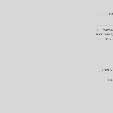
Antonio Puig (8)
Anua (29)
FO
Apivita (64)
Apothecary87 (5)
Aquolina (30)
John Varvat
soort van g
Arabiyat Prestige (68)
mannen, vo
Aramis (14)
Ard Al Zaafaran (21)
Ardell (52)
Ariana Grande (18)
Aristocrazy (4)
JOHN V
Armaf (283)
Armand Basi (19)
Ea
Armani (Giorgio Armani) (21)
Artdeco (159)
Artègo (67)
Asdaaf (29)
ASP (2)