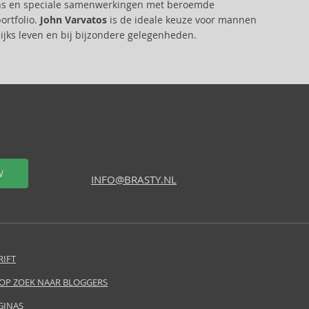
ions en speciale samenwerkingen met beroemde
ortfolio.
John Varvatos
is de ideale keuze voor mannen
gelijks leven en bij bijzondere gelegenheden.
W
INFO@BRASTY.NL
RIFT
 OP ZOEK NAAR BLOGGERS
GINAS