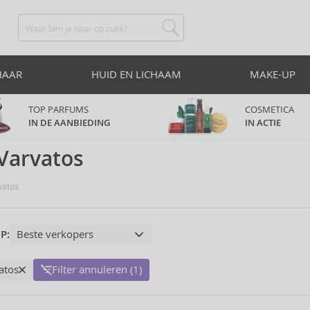
HAAR
HUID EN LICHAAM
MAKE-UP
TOP PARFUMS
COSMETICA
IN DE AANBIEDING
IN ACTIE
Varvatos
vatos
P:
atos
Filter annuleren (1)