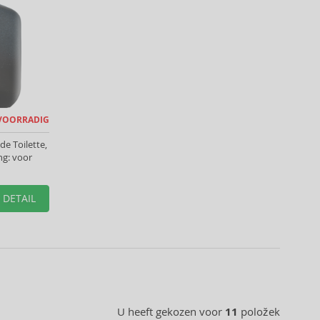
 VOORRADIG
de Toilette,
ng: voor
DETAIL
U heeft gekozen voor
11
položek