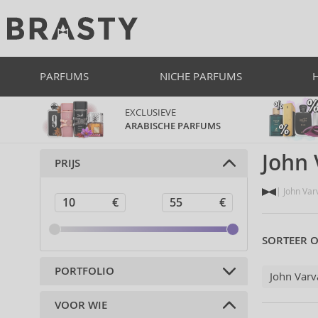
PARFUMS
NICHE PARFUMS
EXCLUSIEVE
ARABISCHE PARFUMS
John 
PRIJS
John Var
SORTEER O
PORTFOLIO
John Varv
VOOR WIE
Parfums (11)