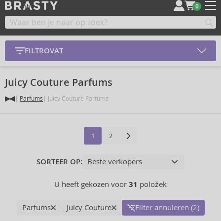
0
FILTROVAT
Juicy Couture Parfums
Parfums
Juicy Couture Parfums
1
2
SORTEER OP:
U heeft gekozen voor
31
položek
Parfums
Juicy Couture
Filter annuleren (2)