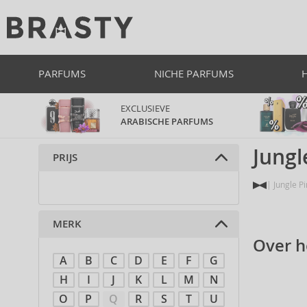
PARFUMS
NICHE PARFUMS
EXCLUSIEVE
ARABISCHE PARFUMS
Jungl
PRIJS
Jungle P
MERK
Over h
A
B
C
D
E
F
G
H
I
J
K
L
M
N
O
P
Q
R
S
T
U