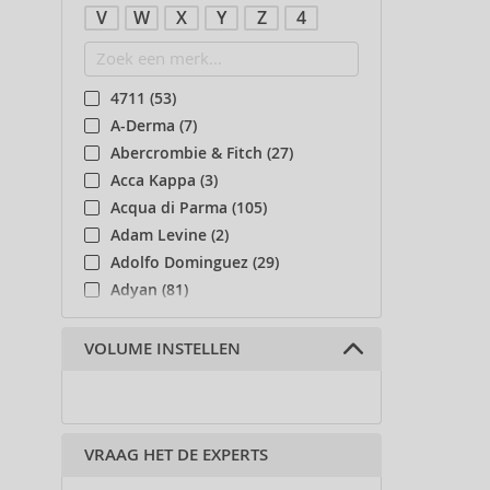
V
W
X
Y
Z
4
4711 (53)
A-Derma (7)
Abercrombie & Fitch (27)
Acca Kappa (3)
Acqua di Parma (105)
Adam Levine (2)
Adolfo Dominguez (29)
Adyan (81)
Affinage (1)
Afnan (90)
VOLUME INSTELLEN
Agent Provocateur (13)
Ahava (49)
Aigner (41)
VRAAG HET DE EXPERTS
Ajmal (87)
Al Haramain (182)