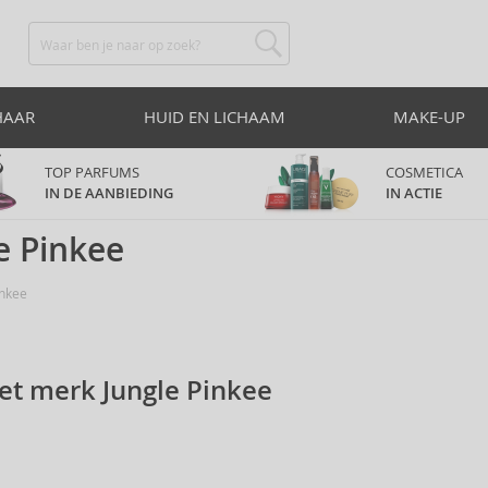
HAAR
HUID EN LICHAAM
MAKE-UP
TOP PARFUMS
COSMETICA
IN DE AANBIEDING
IN ACTIE
e Pinkee
inkee
et merk Jungle Pinkee