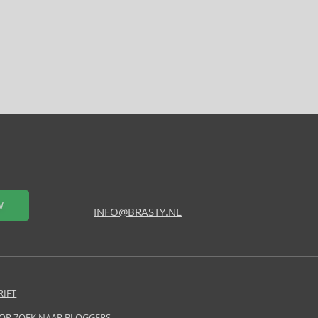
W
INFO@BRASTY.NL
RIFT
 OP ZOEK NAAR BLOGGERS