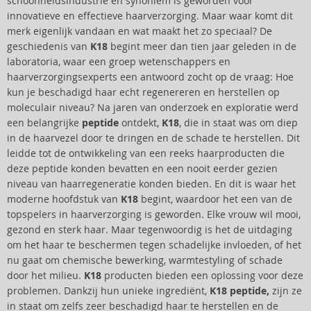
schoonheidsindustrie en synoniem is geworden voor
innovatieve en effectieve haarverzorging. Maar waar komt dit
merk eigenlijk vandaan en wat maakt het zo speciaal? De
geschiedenis van
K18
begint meer dan tien jaar geleden in de
laboratoria, waar een groep wetenschappers en
haarverzorgingsexperts een antwoord zocht op de vraag: Hoe
kun je beschadigd haar echt regenereren en herstellen op
moleculair niveau? Na jaren van onderzoek en exploratie werd
een belangrijke
peptide
ontdekt,
K18
, die in staat was om diep
in de haarvezel door te dringen en de schade te herstellen. Dit
leidde tot de ontwikkeling van een reeks haarproducten die
deze peptide konden bevatten en een nooit eerder gezien
niveau van haarregeneratie konden bieden. En dit is waar het
moderne hoofdstuk van
K18
begint, waardoor het een van de
topspelers in haarverzorging is geworden. Elke vrouw wil mooi,
gezond en sterk haar. Maar tegenwoordig is het de uitdaging
om het haar te beschermen tegen schadelijke invloeden, of het
nu gaat om chemische bewerking, warmtestyling of schade
door het milieu.
K18
producten bieden een oplossing voor deze
problemen. Dankzij hun unieke ingrediënt,
K18 peptide,
zijn ze
in staat om zelfs zeer beschadigd haar te herstellen en de