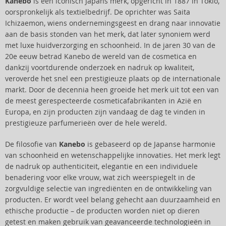
Kanebo
is een iconisch Japans merk, opgericht in 1887 in Tokio,
oorspronkelijk als textielbedrijf. De oprichter was Saita
Ichizaemon, wiens ondernemingsgeest en drang naar innovatie
aan de basis stonden van het merk, dat later synoniem werd
met luxe huidverzorging en schoonheid. In de jaren 30 van de
20e eeuw betrad Kanebo de wereld van de cosmetica en
dankzij voortdurende onderzoek en nadruk op kwaliteit,
veroverde het snel een prestigieuze plaats op de internationale
markt. Door de decennia heen groeide het merk uit tot een van
de meest gerespecteerde cosmeticafabrikanten in Azië en
Europa, en zijn producten zijn vandaag de dag te vinden in
prestigieuze parfumerieën over de hele wereld.
De filosofie van
Kanebo
is gebaseerd op de Japanse harmonie
van schoonheid en wetenschappelijke innovaties. Het merk legt
de nadruk op authenticiteit, elegantie en een individuele
benadering voor elke vrouw, wat zich weerspiegelt in de
zorgvuldige selectie van ingrediënten en de ontwikkeling van
producten. Er wordt veel belang gehecht aan duurzaamheid en
ethische productie – de producten worden niet op dieren
getest en maken gebruik van geavanceerde technologieën in