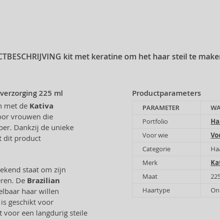
TBESCHRIJVING
kit met keratine om het haar steil te mak
rverzorging 225 ml
Productparameters
en met de
Kativa
PARAMETER
WA
voor vrouwen die
Portfolio
Ha
per. Dankzij de unieke
Voor wie
Vo
 dit product
Categorie
Ha
Merk
Ka
bekend staat om zijn
Maat
22
eren. De
Brazilian
Haartype
Onh
lbaar haar willen
is geschikt voor
t voor een langdurig steile