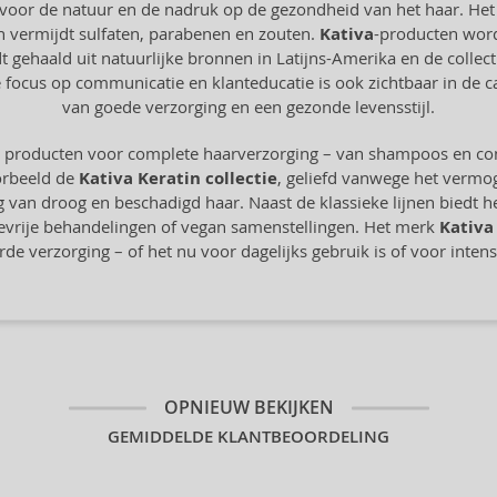
voor de natuur en de nadruk op de gezondheid van het haar. Het 
en vermijdt sulfaten, parabenen en zouten.
Kativa
-producten worde
rdt gehaald uit natuurlijke bronnen in Latijns-Amerika en de colle
 focus op communicatie en klanteducatie is ook zichtbaar in de 
van goede verzorging en een gezonde levensstijl.
 producten voor complete haarverzorging – van shampoos en cond
oorbeeld de
Kativa Keratin collectie
, geliefd vanwege het vermog
 van droog en beschadigd haar. Naast de klassieke lijnen biedt h
devrije behandelingen of vegan samenstellingen. Het merk
Kativa
erde verzorging – of het nu voor dagelijks gebruik is of voor inte
OPNIEUW BEKIJKEN
GEMIDDELDE KLANTBEOORDELING