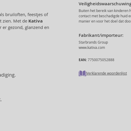
Veiligheidswaarschuwing
Buiten het bereik van kinderen 
s bruiloften, feestjes of
contact met beschadigde huid en 
lt zien. Met de
Kativa
manier en voor het doel dat doo
r er gezond, glanzend en
Fabrikant/importeur:
Starbrands Group
www.kativa.com
EAN:
7750075052888
Verklarende woordenlijst
diging.
.