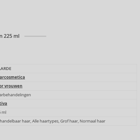
en 225 ml
ARDE
arcosmetica
or vrouwen
arbehandelingen
tiva
5 ml
andelbaar haar, Alle haartypes, Grof haar, Normaal haar