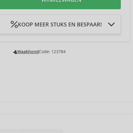
KOOP MEER STUKS EN BESPAAR!
 winkelmandje 2Pcs
U bespaart € 0,55
-3 %
 winkelmandje 3Pcs
U bespaart € 1,10
-4 %
 winkelmandje 4Pcs
U bespaart € 1,84
-5 %
Waakhond
Code: 123784
 winkelmandje 5Pcs
U bespaart € 2,76
-6 %