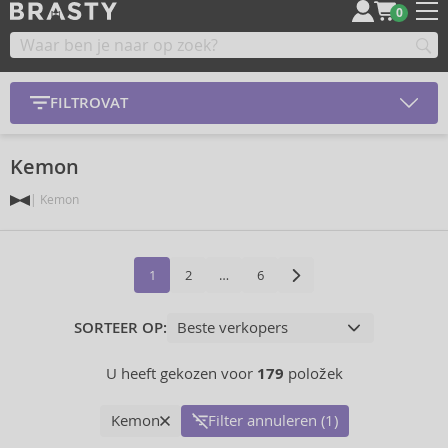
0
FILTROVAT
Kemon
Kemon
1
2
…
6
SORTEER OP:
U heeft gekozen voor
179
položek
Kemon
Filter annuleren (1)