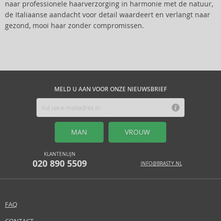
naar professionele haarverzorging in harmonie met de natuur,
de Italiaanse aandacht voor detail waardeert en verlangt naar
gezond, mooi haar zonder compromissen.
MELD U AAN VOOR ONZE NIEUWSBRIEF
MAN
VROUW
KLANTENLIJN
020 890 5509
INFO@BRASTY.NL
FAQ