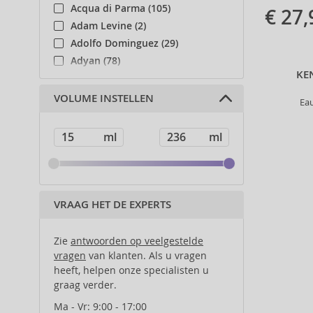
Acqua di Parma (105)
€ 27,
Adam Levine (2)
Adolfo Dominguez (29)
Adyan (78)
KE
Affinage (1)
Afnan (83)
VOLUME INSTELLEN
Ea
Agent Provocateur (13)
Ahava (49)
Aigner (41)
Ajmal (87)
Al Haramain (178)
Al Wataniah (79)
VRAAG HET DE EXPERTS
Alberta Ferretti (1)
Alcina (156)
Zie
antwoorden op veelgestelde
Alexander McQueen (2)
vragen
van klanten. Als u vragen
heeft, helpen onze specialisten u
Alexandre.J (31)
graag verder.
Alfaparf Milano (175)
Alfred Sung (7)
Ma - Vr: 9:00 - 17:00