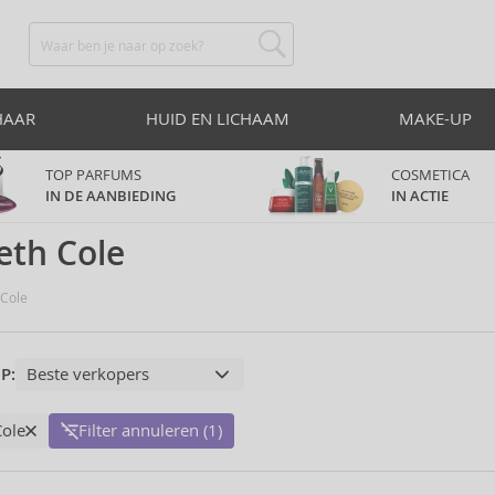
HAAR
HUID EN LICHAAM
MAKE-UP
TOP PARFUMS
COSMETICA
IN DE AANBIEDING
IN ACTIE
eth Cole
Cole
P:
Cole
Filter annuleren (1)