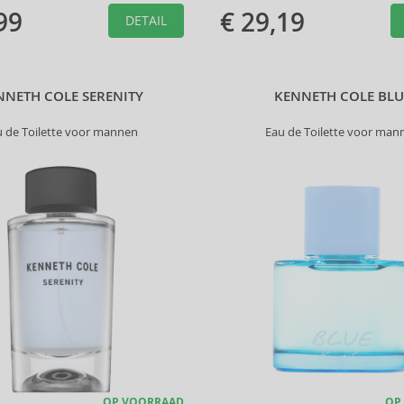
99
€ 29,19
DETAIL
NNETH COLE SERENITY
KENNETH COLE BLU
u de Toilette voor mannen
Eau de Toilette voor man
OP VOORRAAD
OP