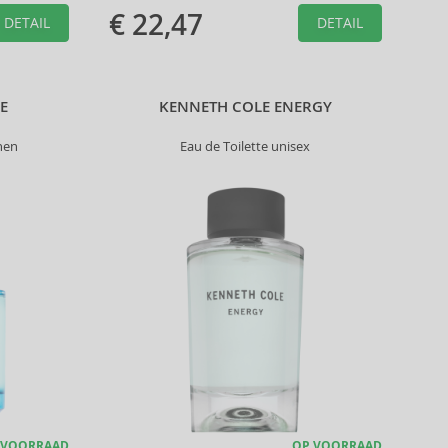
€ 22,47
DETAIL
DETAIL
E
KENNETH COLE ENERGY
nen
Eau de Toilette unisex
 VOORRAAD
OP VOORRAAD