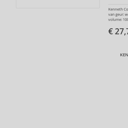
Alpecin (3)
Kenneth Col
Alter Ego (35)
van geur: 
Alterna (148)
volume: 100
Alyssa Ashley (49)
€ 27,
American Crew (80)
Amethyste Professional (1)
Amika (9)
Amouage (75)
KEN
Amouroud (1)
Anastasia Beverly Hills (35)
Andy Warhol (2)
Anfar (61)
Anfas (1)
Angel Schlesser (35)
Animale (4)
Anna Sui (22)
Annayake (14)
Anne Möller (20)