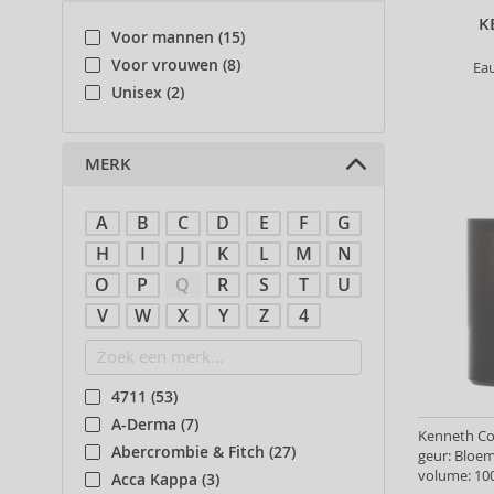
K
Voor mannen (15)
Voor vrouwen (8)
Ea
Unisex (2)
MERK
A
B
C
D
E
F
G
H
I
J
K
L
M
N
O
P
Q
R
S
T
U
V
W
X
Y
Z
4
4711 (53)
A-Derma (7)
Kenneth Col
Abercrombie & Fitch (27)
geur: Bloe
volume: 100
Acca Kappa (3)