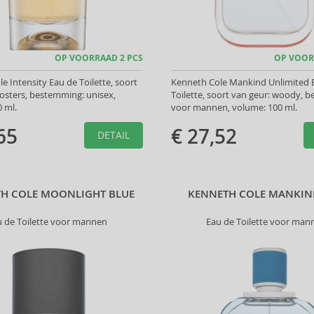
OP VOORRAAD 2 PCS
OP VOOR
e Intensity Eau de Toilette, soort
Kenneth Cole Mankind Unlimited 
osters, bestemming: unisex,
Toilette, soort van geur: woody, 
 ml.
voor mannen, volume: 100 ml.
65
€ 27,52
DETAIL
H COLE MOONLIGHT BLUE
KENNETH COLE MANKIND
u de Toilette voor mannen
Eau de Toilette voor man