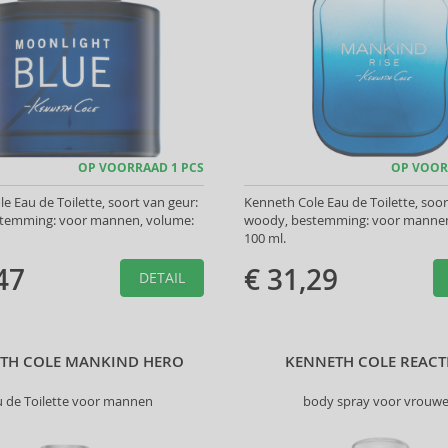
OP VOORRAAD 1 PCS
OP VOOR
e Eau de Toilette, soort van geur:
Kenneth Cole Eau de Toilette, soor
temming: voor mannen, volume:
woody, bestemming: voor mannen
100 ml.
47
€ 31,29
DETAIL
TH COLE MANKIND HERO
KENNETH COLE REAC
u de Toilette voor mannen
body spray voor vrouw