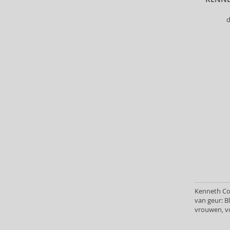
Biodance (7)
d
Bioderma (158)
Biorepair (22)
BioSilk (35)
Biotherm (90)
Biretix (1)
BlanX (14)
Blumarine (4)
Bob Mackie (2)
Bobbi Brown (29)
Body Tones (3)
BodyBoom (9)
Bond No. 9 (82)
Borotalco (11)
Boucheron (37)
Kenneth Col
van geur: 
Bourjois (100)
vrouwen, v
Britney Spears (41)
Brut (1)