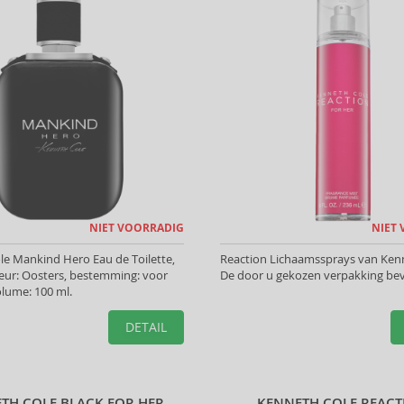
NIET VOORRADIG
NIET
e Mankind Hero Eau de Toilette,
Reaction Lichaamssprays van Kenn
eur: Oosters, bestemming: voor
De door u gekozen verpakking bev
lume: 100 ml.
DETAIL
TH COLE BLACK FOR HER
KENNETH COLE REAC