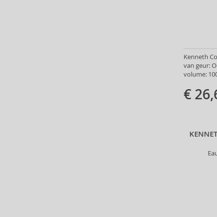
Annick Goutal (49)
Antonio Banderas (69)
Antonio Puig (8)
Anua (29)
Apivita (64)
Kenneth Col
van geur: O
Apothecary87 (5)
volume: 100
Aquolina (30)
€ 26,
Arabiyat Prestige (68)
Aramis (14)
Ard Al Zaafaran (21)
Ardell (52)
KENNET
Ariana Grande (18)
Aristocrazy (4)
Ea
Armaf (283)
Armand Basi (19)
Armani (Giorgio Armani) (21)
Artdeco (159)
Artègo (67)