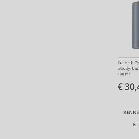
Asdaaf (29)
ASP (2)
Atkinsons (31)
Atopalm (7)
Aveda (61)
Avène (32)
Avril Lavigne (9)
Axe (4)
Kenneth Col
Axis-Y (13)
woody, bes
100 ml.
Azha (37)
Babor (20)
€ 30,
Baby Boom (4)
Baldessarini (35)
Baldinini (1)
KENNE
Balenciaga (3)
Balmain (7)
Ea
Banana Republic (47)
Banbu (1)