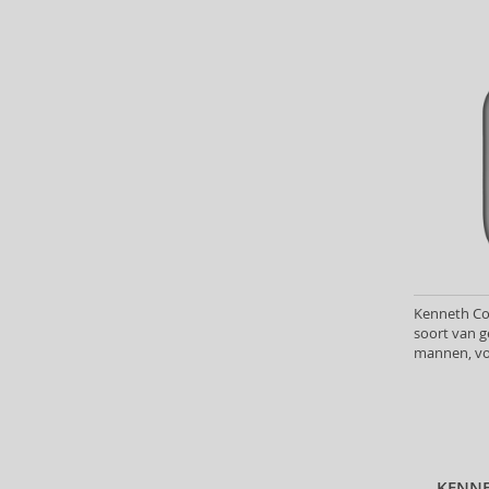
Barulab (6)
Bath & Body Works (61)
Batiste (32)
Beauty of Joseon (24)
Bebe (11)
Benefit (45)
Benetton (58)
Bentley (25)
Berani (14)
Beter (7)
Betsey Johnson (1)
Kenneth Col
Betty Boop (3)
soort van g
Beverly Hills Polo Club (11)
mannen, vo
Beyonce (21)
Bijan (3)
Bill Blass (4)
Billie Eilish (5)
Bio-Oil (2)
KENNE