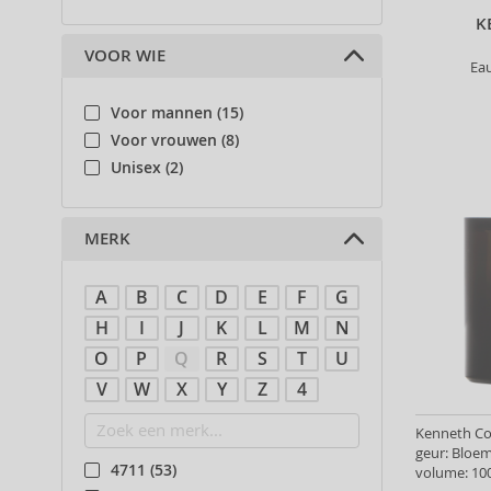
K
VOOR WIE
Ea
Voor mannen (15)
Voor vrouwen (8)
Unisex (2)
MERK
A
B
C
D
E
F
G
H
I
J
K
L
M
N
O
P
Q
R
S
T
U
V
W
X
Y
Z
4
Kenneth Col
geur: Bloe
4711 (53)
volume: 100