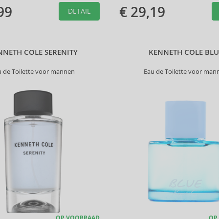
99
€ 29,19
DETAIL
NNETH COLE SERENITY
KENNETH COLE BLU
u de Toilette voor mannen
Eau de Toilette voor man
OP VOORRAAD
OP