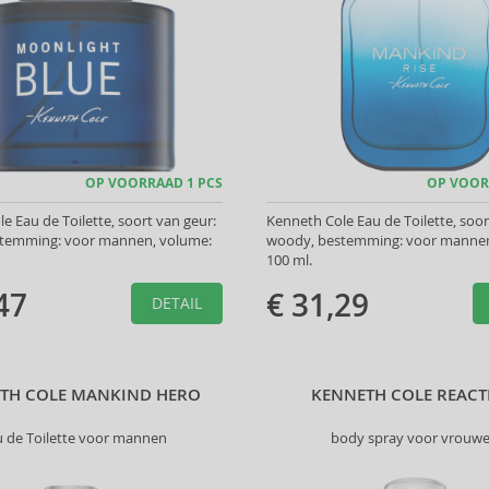
OP VOORRAAD 1 PCS
OP VOOR
e Eau de Toilette, soort van geur:
Kenneth Cole Eau de Toilette, soor
temming: voor mannen, volume:
woody, bestemming: voor mannen
100 ml.
47
€ 31,29
DETAIL
TH COLE MANKIND HERO
KENNETH COLE REAC
u de Toilette voor mannen
body spray voor vrouw