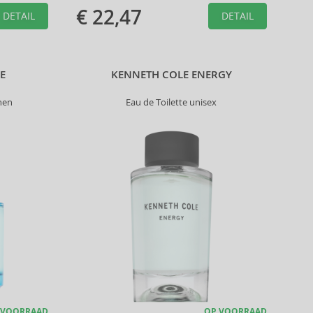
€ 22,47
DETAIL
DETAIL
E
KENNETH COLE ENERGY
nen
Eau de Toilette unisex
 VOORRAAD
OP VOORRAAD