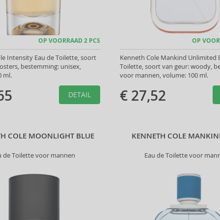
OP VOORRAAD 2 PCS
OP VOOR
e Intensity Eau de Toilette, soort
Kenneth Cole Mankind Unlimited 
osters, bestemming: unisex,
Toilette, soort van geur: woody, 
 ml.
voor mannen, volume: 100 ml.
65
€ 27,52
DETAIL
H COLE MOONLIGHT BLUE
KENNETH COLE MANKIND
u de Toilette voor mannen
Eau de Toilette voor man