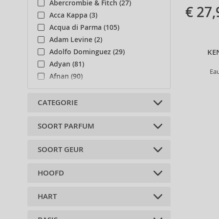
Abercrombie & Fitch (27)
€ 27,
Acca Kappa (3)
Acqua di Parma (105)
Adam Levine (2)
KE
Adolfo Dominguez (29)
Adyan (81)
Ea
Afnan (90)
Agent Provocateur (13)
Aigner (41)
CATEGORIE
Ajmal (87)
Al Haramain (182)
SOORT PARFUM
Lichaamsaccessoires (4)
Al Wataniah (82)
SOORT GEUR
Alberta Ferretti (1)
Geparfumeerde wateren (4)
Alexander McQueen (2)
Eau de Toilette (16)
HOOFD
Alexandre.J (31)
woody (10)
Douchegels (1)
Alfred Sung (7)
citrus (3)
Lichaamssprays (4)
HART
Alyssa Ashley (50)
citrus (6)
Bloemen (8)
Amouage (75)
bergamot (1)
Oosters (3)