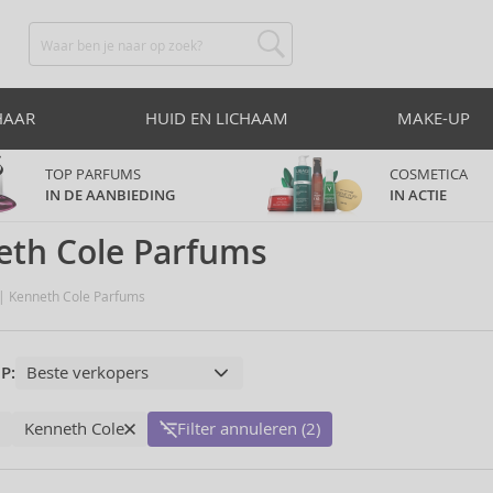
HAAR
HUID EN LICHAAM
MAKE-UP
TOP PARFUMS
COSMETICA
IN DE AANBIEDING
IN ACTIE
eth Cole Parfums
Kenneth Cole Parfums
P:
Kenneth Cole
Filter annuleren (2)