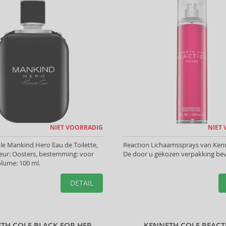
NIET VOORRADIG
NIET
e Mankind Hero Eau de Toilette,
Reaction Lichaamssprays van Kenn
eur: Oosters, bestemming: voor
De door u gekozen verpakking bev
lume: 100 ml.
DETAIL
TH COLE BLACK FOR HER
KENNETH COLE REAC