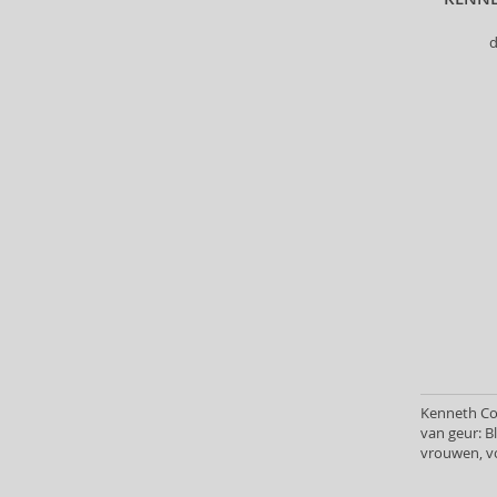
Creed (49)
d
Cristiano Ronaldo (13)
Cuba (69)
Custo Barcelona (7)
Dana (1)
David Yurman (2)
Davidoff (4)
Denim (3)
Dermacol (16)
Desigual (4)
Diptyque (30)
Disney (25)
DKNY (90)
Dolce & Gabbana (144)
Dsquared2 (36)
Kenneth Col
van geur: 
Ducati (2)
vrouwen, v
Dunhill (43)
Eight & Bob (1)