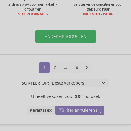
styling spray voor gemakkelijk
versterkende conditioner voor
ontwarren
gekleurd haar
NIET VOORRADIG
NIET VOORRADIG
ANDERE PRODUCTEN
1
2
…
10
SORTEER OP:
U heeft gekozen voor
294
položek
Kérastase
Filter annuleren (1)