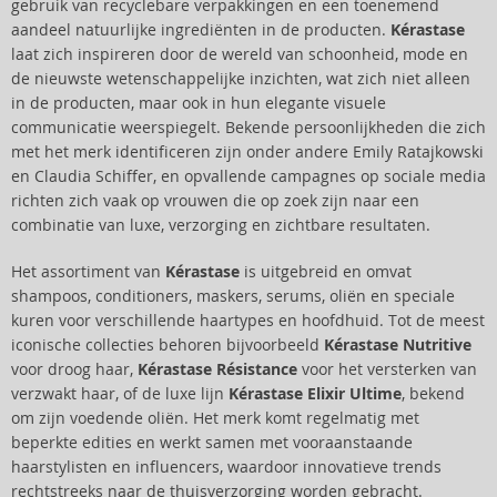
gebruik van recyclebare verpakkingen en een toenemend
aandeel natuurlijke ingrediënten in de producten.
Kérastase
laat zich inspireren door de wereld van schoonheid, mode en
de nieuwste wetenschappelijke inzichten, wat zich niet alleen
in de producten, maar ook in hun elegante visuele
communicatie weerspiegelt. Bekende persoonlijkheden die zich
met het merk identificeren zijn onder andere Emily Ratajkowski
en Claudia Schiffer, en opvallende campagnes op sociale media
richten zich vaak op vrouwen die op zoek zijn naar een
combinatie van luxe, verzorging en zichtbare resultaten.
Het assortiment van
Kérastase
is uitgebreid en omvat
shampoos, conditioners, maskers, serums, oliën en speciale
kuren voor verschillende haartypes en hoofdhuid. Tot de meest
iconische collecties behoren bijvoorbeeld
Kérastase Nutritive
voor droog haar,
Kérastase Résistance
voor het versterken van
verzwakt haar, of de luxe lijn
Kérastase Elixir Ultime
, bekend
om zijn voedende oliën. Het merk komt regelmatig met
beperkte edities en werkt samen met vooraanstaande
haarstylisten en influencers, waardoor innovatieve trends
rechtstreeks naar de thuisverzorging worden gebracht.