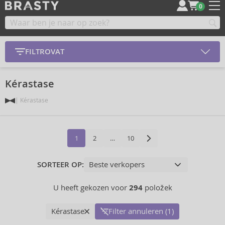
0
FILTROVAT
Kérastase
Kérastase
1
2
…
10
SORTEER OP:
U heeft gekozen voor
294
položek
Kérastase
Filter annuleren (1)