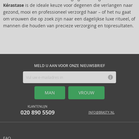
Kérastase
is de ideale keuze voor degenen die verlangen naar
gezond, mooi en professioneel verzorgd haar – of het nu gaat
om vrouwen die op zoek zijn naar een dagelijkse luxe ritueel, of
mannen die houden van precieze verzorging en topresultaten.
MELD U AAN VOOR ONZE NIEUWSBRIEF
MAN
VROUW
KLANTENLIJN
020 890 5509
INFO@BRASTY.NL
FAQ