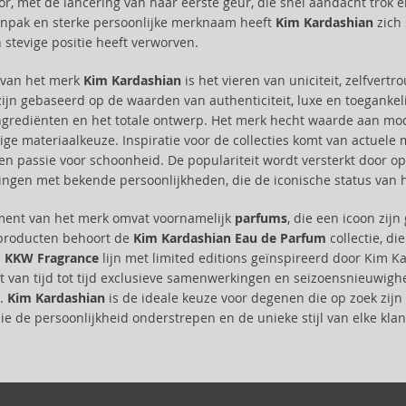
r, met de lancering van haar eerste geur, die snel aandacht trok 
anpak en sterke persoonlijke merknaam heeft
Kim Kardashian
zich 
 stevige positie heeft verworven.
e van het merk
Kim Kardashian
is het vieren van uniciteit, zelfver
ijn gebaseerd op de waarden van authenticiteit, luxe en toegankelij
ngrediënten en het totale ontwerp. Het merk hecht waarde aan mod
ige materiaalkeuze. Inspiratie voor de collecties komt van actuele 
en passie voor schoonheid. De populariteit wordt versterkt door 
gen met bekende persoonlijkheden, die de iconische status van he
iment van het merk omvat voornamelijk
parfums
, die een icoon zij
producten behoort de
Kim Kardashian Eau de Parfum
collectie, di
e
KKW Fragrance
lijn met limited editions geïnspireerd door Kim K
t van tijd tot tijd exclusieve samenwerkingen en seizoensnieuwigh
n.
Kim Kardashian
is de ideale keuze voor degenen die op zoek zijn 
ie de persoonlijkheid onderstrepen en de unieke stijl van elke kla