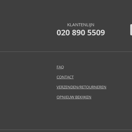
Billie Eilish (5)
Blumarine (4)
Bob Mackie (2)
KLANTENLIJN
Bond No. 9 (84)
020 890 5509
Boucheron (37)
Bourjois (1)
Britney Spears (41)
Brut (1)
Bugatti (4)
FAQ
Byblos (10)
CONTACT
Cadillac (3)
Caesars (1)
VERZENDEN/RETOURNEREN
Calvin Klein (7)
OPNIEUW BEKIJKEN
Camara (33)
Caramelo (1)
Carner Barcelona (1)
Caron (15)
Carrera (9)