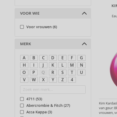
KI
VOOR WIE
Ea
Voor vrouwen (6)
MERK
A
B
C
D
E
F
G
H
I
J
K
L
M
N
O
P
Q
R
S
T
U
V
W
X
Y
Z
4
4711 (53)
Kim Kardas
Abercrombie & Fitch (27)
van geur: 
Acca Kappa (3)
vrouwen, v