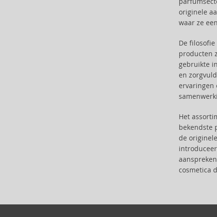
parfumsecto
Atkinsons (31)
originele a
Avril Lavigne (9)
waar ze een
Azha (37)
Baldessarini (35)
De filosofi
Baldinini (1)
producten z
gebruikte i
Balenciaga (3)
en zorgvuld
Balmain (7)
ervaringen 
Banana Republic (47)
samenwerkin
Bath & Body Works (61)
Bebe (11)
Het assort
Benetton (58)
bekendste 
de originel
Bentley (25)
introduceer
Betsey Johnson (1)
aanspreke
Betty Boop (3)
cosmetica d
Beverly Hills Polo Club (11)
Beyonce (21)
Bijan (3)
Bill Blass (4)