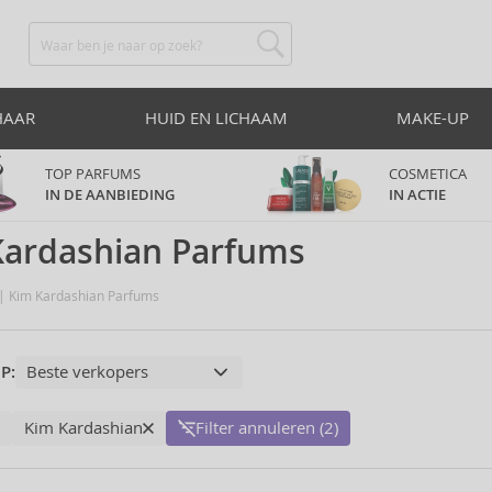
HAAR
HUID EN LICHAAM
MAKE-UP
TOP PARFUMS
COSMETICA
IN DE AANBIEDING
IN ACTIE
Kardashian Parfums
Kim Kardashian Parfums
P:
Kim Kardashian
Filter annuleren (2)