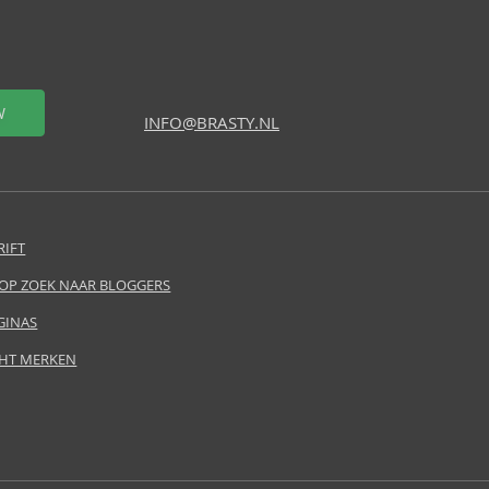
W
INFO@BRASTY.NL
RIFT
 OP ZOEK NAAR BLOGGERS
GINAS
HT MERKEN