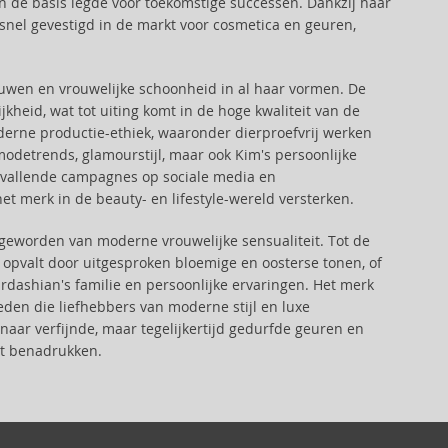
en de basis legde voor toekomstige successen. Dankzij haar
snel gevestigd in de markt voor cosmetica en geuren,
trouwen en vrouwelijke schoonheid in al haar vormen. De
kheid, wat tot uiting komt in de hoge kwaliteit van de
erne productie-ethiek, waaronder dierproefvrij werken
modetrends, glamourstijl, maar ook Kim's persoonlijke
opvallende campagnes op sociale media en
t merk in de beauty- en lifestyle-wereld versterken.
n geworden van moderne vrouwelijke sensualiteit. Tot de
e opvalt door uitgesproken bloemige en oosterse tonen, of
ardashian's familie en persoonlijke ervaringen. Het merk
eden die liefhebbers van moderne stijl en luxe
naar verfijnde, maar tegelijkertijd gedurfde geuren en
nt benadrukken.