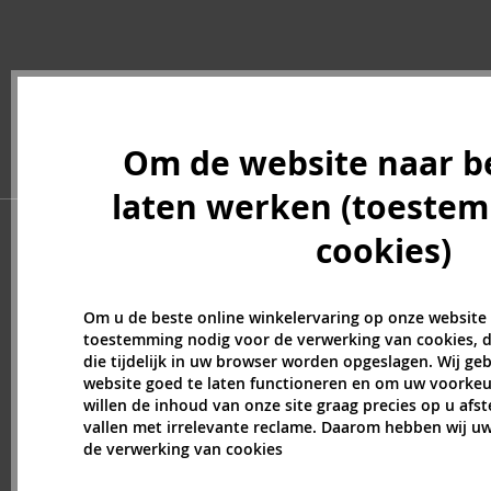
Carven (6)
Caudalie (3)
Celine Dion (11)
Cerruti (22)
Chanel (119)
Charriol (2)
Om de website naar b
Chopard (2)
laten werken (toeste
Christian Audigier (11)
Christian Lacroix (2)
cookies)
Christina Aguilera (30)
Clarins (3)
Clean (44)
Om u de beste online winkelervaring op onze website
toestemming nodig voor de verwerking van cookies, d
Clinique (13)
die tijdelijk in uw browser worden opgeslagen. Wij g
Coach (31)
website goed te laten functioneren en om uw voorkeu
Costume National (13)
willen de inhoud van onze site graag precies op u afs
Courreges (16)
vallen met irrelevante reclame. Daarom hebben wij 
de verwerking van cookies
Creed (49)
Cristiano Ronaldo (13)