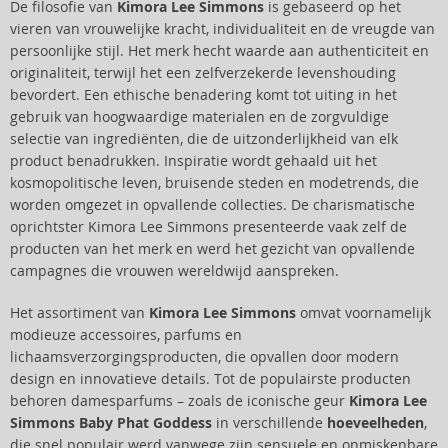
De filosofie van
Kimora Lee Simmons
is gebaseerd op het
vieren van vrouwelijke kracht, individualiteit en de vreugde van
persoonlijke stijl. Het merk hecht waarde aan authenticiteit en
originaliteit, terwijl het een zelfverzekerde levenshouding
bevordert. Een ethische benadering komt tot uiting in het
gebruik van hoogwaardige materialen en de zorgvuldige
selectie van ingrediënten, die de uitzonderlijkheid van elk
product benadrukken. Inspiratie wordt gehaald uit het
kosmopolitische leven, bruisende steden en modetrends, die
worden omgezet in opvallende collecties. De charismatische
oprichtster Kimora Lee Simmons presenteerde vaak zelf de
producten van het merk en werd het gezicht van opvallende
campagnes die vrouwen wereldwijd aanspreken.
Het assortiment van
Kimora Lee Simmons
omvat voornamelijk
modieuze accessoires, parfums en
lichaamsverzorgingsproducten, die opvallen door modern
design en innovatieve details. Tot de populairste producten
behoren damesparfums – zoals de iconische geur
Kimora Lee
Simmons Baby Phat Goddess
in verschillende
hoeveelheden
,
die snel populair werd vanwege zijn sensuele en onmiskenbare