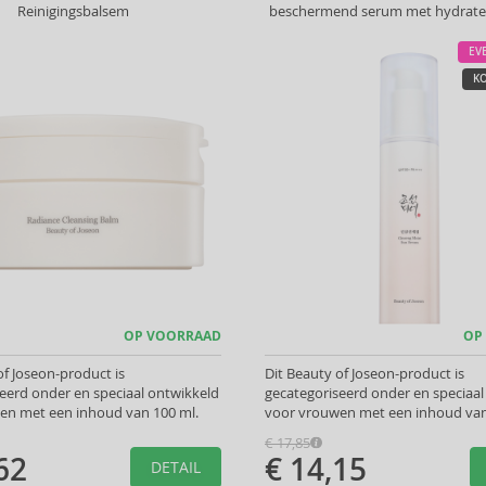
Reinigingsbalsem
beschermend serum met hydrater
EV
KO
OP VOORRAAD
OP
of Joseon-product is
Dit Beauty of Joseon-product is
eerd onder en speciaal ontwikkeld
gecategoriseerd onder en speciaal
en met een inhoud van 100 ml.
voor vrouwen met een inhoud van
€ 17,85
62
€ 14,15
DETAIL