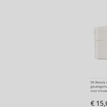
Babor (20)
Baby Boom (4)
Baldessarini (35)
Baldinini (1)
Balenciaga (3)
Balmain (7)
Banana Republic (47)
Banbu (1)
Barulab (6)
Bath & Body Works (61)
Batiste (32)
Beauty of Joseon (24)
Bebe (11)
Benefit (45)
Dit Beauty 
Benetton (58)
gecategoris
voor vrouw
Bentley (25)
Berani (14)
€ 15,
Beter (7)