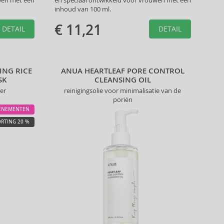
wen met een
en speciaal ontwikkeld voor vrouwen met een
inhoud van 100 ml.
€ 11,21
DETAIL
DETAIL
ING RICE
ANUA HEARTLEAF PORE CONTROL
SK
CLEANSING OIL
er
reinigingsolie voor minimalisatie van de
poriën
ENEMENTEN
RTING 20 %