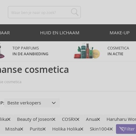
HAAR
HUID EN LICHAAM
MAKE-UP
TOP PARFUMS
COSMETICA
IN DE AANBIEDING
IN ACTIE
aanse cosmetica
e cosmetica
P:
lika
Beauty of Joseon
COSRX
Anua
Haruharu Wo
Missha
Purito
Holika Holika
Skin1004
Filte