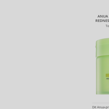
Betsey Johnson (1)
Betty Boop (3)
Beverly Hills Polo Club (11)
ANUA 
REDNES
Beyonce (21)
To
Bijan (3)
Bill Blass (4)
Billie Eilish (5)
Bio-Oil (2)
Biodance (7)
Bioderma (158)
Biorepair (22)
BioSilk (35)
Biotherm (90)
Biretix (1)
BlanX (14)
Blumarine (4)
Bob Mackie (2)
Bobbi Brown (29)
Dit Anua-pr