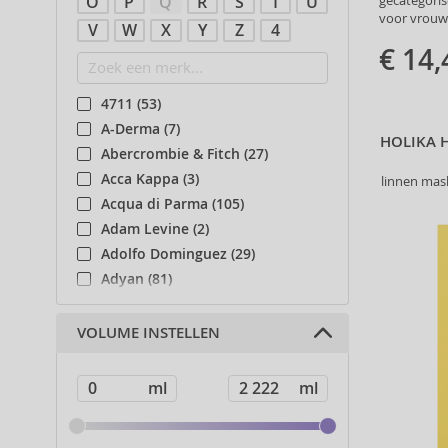
gecategoris
O
P
Q
R
S
T
U
voor vrouw
V
W
X
Y
Z
4
€ 14,
4711 (53)
A-Derma (7)
HOLIKA 
Abercrombie & Fitch (27)
Acca Kappa (3)
linnen mas
Acqua di Parma (105)
Adam Levine (2)
Adolfo Dominguez (29)
Adyan (81)
Affinage (1)
Afnan (90)
VOLUME INSTELLEN
Agent Provocateur (13)
Ahava (49)
Aigner (42)
Ajmal (89)