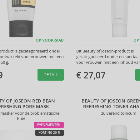
OP VOORRAAD
OP
roduct is gecategoriseerd onder
Dit Beauty of Joseon-product is
l ontwikkeld voor vrouwen met een
gecategoriseerd onder en speciaal
50 g.
voor vrouwen met een inhoud van
9
€ 27,07
DETAIL
TY OF JOSEON RED BEAN
BEAUTY OF JOSEON GREE
FRESHING PORE MASK
REFRESHING TONER AHA
gsmasker voor de problematische
zuiverend tonicum
huid
EVENEMENTEN
KORTING 20 %