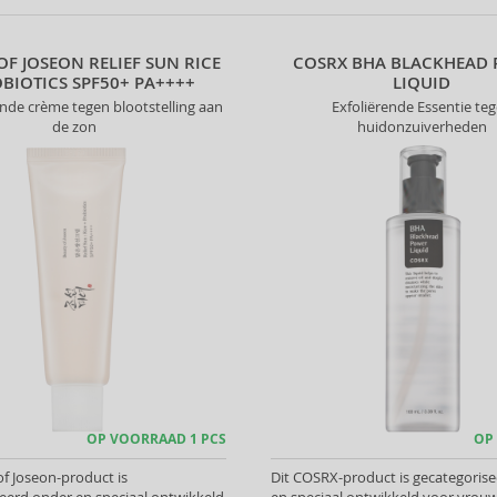
OF JOSEON RELIEF SUN RICE
COSRX BHA BLACKHEAD
OBIOTICS SPF50+ PA++++
LIQUID
de crème tegen blootstelling aan
Exfoliërende Essentie te
de zon
huidonzuiverheden
OP VOORRAAD 1 PCS
OP
of Joseon-product is
Dit COSRX-product is gecategoris