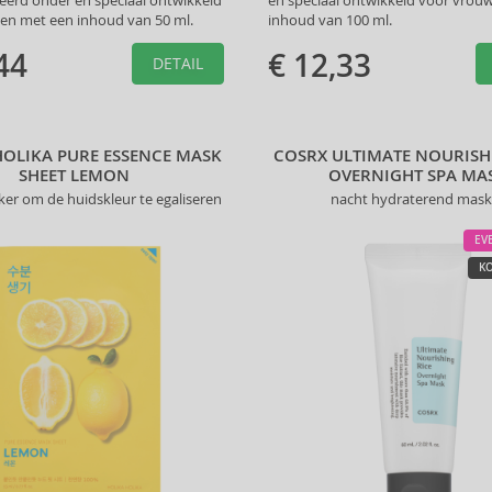
eerd onder en speciaal ontwikkeld
en speciaal ontwikkeld voor vrou
en met een inhoud van 50 ml.
inhoud van 100 ml.
44
€ 12,33
DETAIL
HOLIKA PURE ESSENCE MASK
COSRX ULTIMATE NOURISH
SHEET LEMON
OVERNIGHT SPA MA
ker om de huidskleur te egaliseren
nacht hydraterend mask
EV
KO