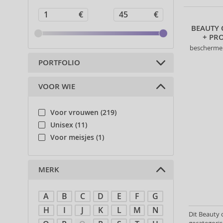
BEAUTY 
+ PR
beschermen
PORTFOLIO
VOOR WIE
Haarcosmetica (5)
Cosmetica voor huid en lichaam
(221)
Voor vrouwen (219)
Decoratieve cosmetica (5)
Unisex (11)
Voor meisjes (1)
MERK
A
B
C
D
E
F
G
H
I
J
K
L
M
N
Dit Beauty 