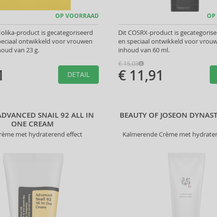
OP VOORRAAD
OP
Holika-product is gecategoriseerd
Dit COSRX-product is gecategoris
peciaal ontwikkeld voor vrouwen
en speciaal ontwikkeld voor vrou
oud van 23 g.
inhoud van 60 ml.
€ 15,03
1
€ 11,91
DETAIL
DVANCED SNAIL 92 ALL IN
BEAUTY OF JOSEON DYNAS
ONE CREAM
rème met hydraterend effect
Kalmerende Crème met hydrater