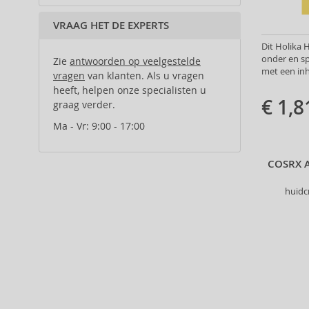
Al Haramain (182)
Al Wataniah (82)
VRAAG HET DE EXPERTS
Alberta Ferretti (1)
Dit Holika 
Alcina (156)
onder en s
Zie
antwoorden op veelgestelde
met een inh
Alexander McQueen (2)
vragen
van klanten. Als u vragen
heeft, helpen onze specialisten u
Alexandre.J (31)
€ 1,8
graag verder.
Alfaparf Milano (175)
Alfred Sung (7)
Ma - Vr: 9:00 - 17:00
Alpecin (3)
Alter Ego (35)
COSRX A
Alterna (148)
huidc
Alyssa Ashley (50)
American Crew (80)
Amethyste Professional (1)
Amika (9)
Amouage (75)
Amouroud (1)
Anastasia Beverly Hills (35)