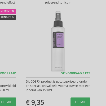
end effect
zuiverend tonicum
ENEMENTEN
RTING 20 %
 VOORRAAD
OP VOORRAAD 3 PCS
Dit COSRX-product is gecategoriseerd onder
 ontwikkeld
en speciaal ontwikkeld voor vrouwen met een
 50 ml.
inhoud van 150 ml.
€ 9,35
DETAIL
DETAIL