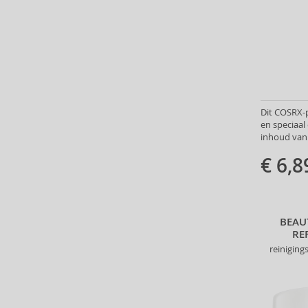
Andy Warhol (2)
Anfar (61)
Anfas (1)
Angel Schlesser (35)
Animale (4)
Anna Sui (22)
Annayake (14)
Dit COSRX-p
en speciaa
Anne Möller (20)
inhoud van 
Annick Goutal (49)
€ 6,8
Antonio Banderas (69)
Antonio Puig (8)
Anua (29)
Apivita (64)
BEAU
Apothecary87 (5)
RE
Aquolina (30)
reinigin
Arabiyat Prestige (68)
Aramis (14)
Ard Al Zaafaran (21)