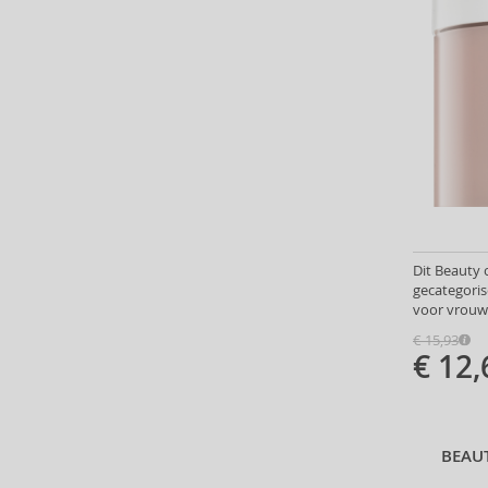
Ardell (52)
Ariana Grande (18)
Aristocrazy (4)
Armaf (286)
Armand Basi (20)
Armani (Giorgio Armani) (21)
Artdeco (159)
Artègo (67)
Asdaaf (30)
ASP (2)
Dit Beauty 
Atkinsons (31)
gecategoris
voor vrouw
Atopalm (7)
Aveda (61)
€ 15,93
€ 12,
Avène (32)
Avril Lavigne (9)
Axe (4)
Axis-Y (13)
BEAU
Azha (37)