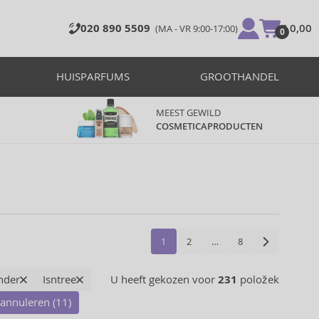
020 890 5509
€ 0,00
(MA - VR 9:00-17:00)
0
HUISPARFUMS
GROOTHANDEL
MEEST GEWILD
COSMETICAPRODUCTEN
1
2
…
8
nder
Isntree
U heeft gekozen voor
231
položek
r annuleren (11)