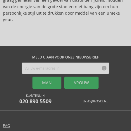
graag genieten van een gevoel van uitzonderlijkheid, houden
van de energie van de grote stad en niet bang zijn om hun
persoonlijke stijl uit te drukken door middel van een unieke
geur.
MELD U AAN VOOR ONZE NIEUWSBRIEF
MAN
VROUW
KLANTENLIJN
020 890 5509
INFO@BRASTY.NL
FAQ