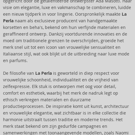
opgericht door de getalenteerde ontwerpster Ada Masotti. Haar
visie om elegantie, luxe en vakmanschap te combineren, luidde
een nieuw tijdperk in voor lingerie. Oorspronkelijk maakte
La
Perla
naam als exclusieve producent van handgemaakte
korsetten en beha's, bekend om hun verfijnde materialen en
geraffineerd ontwerp. Dankzij voortdurende innovaties en de
moed om traditionele grenzen te overschrijden, groeide het
merk snel uit tot een icoon van vrouwelijke sensualiteit en
Italiaanse stijl, wat ook blijkt uit de uitbreiding naar luxe mode
en parfums.
De filosofie van
La Perla
is geworteld in diep respect voor
vrouwelijke schoonheid, individualiteit en de vrijheid van
zelfexpressie. Elk stuk is ontworpen met oog voor detail,
comfort en esthetiek, waarbij het merk de nadruk legt op
ethisch verkregen materialen en duurzame
productieprocessen. De inspiratie komt uit kunst, architectuur
en vrouwelijke elegantie, wat zichtbaar is in elke collectie die
harmonie uitstraalt tussen traditie en moderne trends. Het
merk staat bekend om zijn gedurfde campagnes en
samenwerkingen met toonaangevende modellen, zoals Naomi