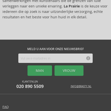
samenwerkingen met kunstenaars die de grenzen van luxe
verleggen naar een unieke ervaring.
La Prairie
is de keuze voor
iedereen die op zoek is naar uitzonderlijke verzorging, echte
resultaten en het beste voor hun huid in elk detail.
MELD U AAN VOOR ONZE NIEUWSBRIEF
MAN
VROUW
KLANTENLIJN
020 890 5509
INFO@BRASTY.NL
FAQ