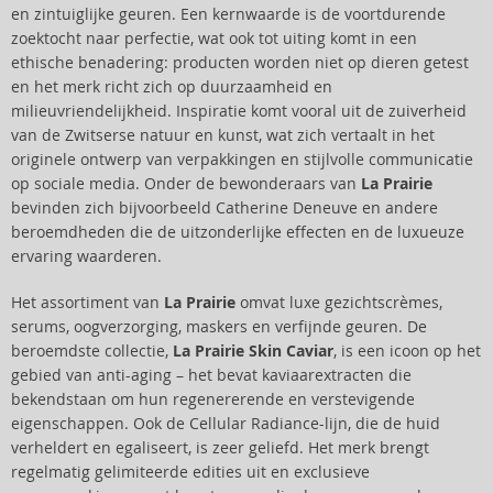
en zintuiglijke geuren. Een kernwaarde is de voortdurende
zoektocht naar perfectie, wat ook tot uiting komt in een
ethische benadering: producten worden niet op dieren getest
en het merk richt zich op duurzaamheid en
milieuvriendelijkheid. Inspiratie komt vooral uit de zuiverheid
van de Zwitserse natuur en kunst, wat zich vertaalt in het
originele ontwerp van verpakkingen en stijlvolle communicatie
op sociale media. Onder de bewonderaars van
La Prairie
bevinden zich bijvoorbeeld Catherine Deneuve en andere
beroemdheden die de uitzonderlijke effecten en de luxueuze
ervaring waarderen.
Het assortiment van
La Prairie
omvat luxe gezichtscrèmes,
serums, oogverzorging, maskers en verfijnde geuren. De
beroemdste collectie,
La Prairie Skin Caviar
, is een icoon op het
gebied van anti-aging – het bevat kaviaarextracten die
bekendstaan om hun regenererende en verstevigende
eigenschappen. Ook de Cellular Radiance-lijn, die de huid
verheldert en egaliseert, is zeer geliefd. Het merk brengt
regelmatig gelimiteerde edities uit en exclusieve