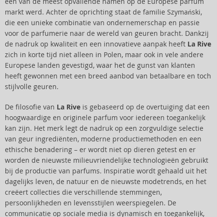
een van de meest opvallende namen op de Europese parfum
markt werd. Achter de oprichting staat de familie Szymański,
die een unieke combinatie van ondernemerschap en passie
voor de parfumerie naar de wereld van geuren bracht. Dankzij
de nadruk op kwaliteit en een innovatieve aanpak heeft
La Rive
zich in korte tijd niet alleen in Polen, maar ook in vele andere
Europese landen gevestigd, waar het de gunst van klanten
heeft gewonnen met een breed aanbod van betaalbare en toch
stijlvolle geuren.
De filosofie van
La Rive
is gebaseerd op de overtuiging dat een
hoogwaardige en originele parfum voor iedereen toegankelijk
kan zijn. Het merk legt de nadruk op een zorgvuldige selectie
van geur ingrediënten, moderne productiemethoden en een
ethische benadering – er wordt niet op dieren getest en er
worden de nieuwste milieuvriendelijke technologieën gebruikt
bij de productie van parfums. Inspiratie wordt gehaald uit het
dagelijks leven, de natuur en de nieuwste modetrends, en het
creëert collecties die verschillende stemmingen,
persoonlijkheden en levensstijlen weerspiegelen. De
communicatie op sociale media is dynamisch en toegankelijk,