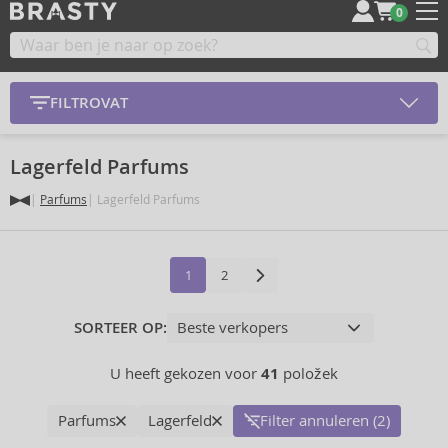
0
FILTROVAT
Lagerfeld Parfums
Parfums
Lagerfeld Parfums
1
2
SORTEER OP:
U heeft gekozen voor
41
položek
Parfums
Lagerfeld
Filter annuleren (2)