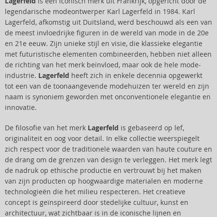
Lagerfeld
is een iconisch merk uit Frankrijk, opgericht door de
legendarische modeontwerper Karl Lagerfeld in 1984. Karl
Lagerfeld, afkomstig uit Duitsland, werd beschouwd als een van
de meest invloedrijke figuren in de wereld van mode in de 20e
en 21e eeuw. Zijn unieke stijl en visie, die klassieke elegantie
met futuristische elementen combineerden, hebben niet alleen
de richting van het merk beïnvloed, maar ook de hele mode-
industrie.
Lagerfeld
heeft zich in enkele decennia opgewerkt
tot een van de toonaangevende modehuizen ter wereld en zijn
naam is synoniem geworden met onconventionele elegantie en
innovatie.
De filosofie van het merk
Lagerfeld
is gebaseerd op lef,
originaliteit en oog voor detail. In elke collectie weerspiegelt
zich respect voor de traditionele waarden van haute couture en
de drang om de grenzen van design te verleggen. Het merk legt
de nadruk op ethische productie en vertrouwt bij het maken
van zijn producten op hoogwaardige materialen en moderne
technologieën die het milieu respecteren. Het creatieve
concept is geïnspireerd door stedelijke cultuur, kunst en
architectuur, wat zichtbaar is in de iconische lijnen en